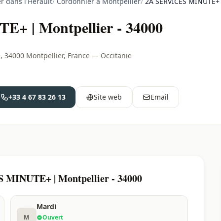
r dans l'Hérault
/
Cordonnier à Montpellier
/
2A SERVICES MINUTE+ |
 | Montpellier - 34000
, 34000 Montpellier, France — Occitanie
+33 4 67 83 26 13
Site web
Email
 MINUTE+ | Montpellier - 34000
Mardi
M
Ouvert