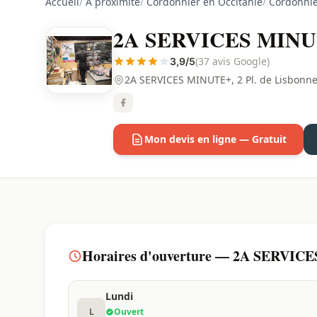
Accueil
/
À proximité
/
Cordonnier en Occitanie
/
Cordonnie
2A SERVICES MINUTE+
(37 avis Google)
3,9/5
2A SERVICES MINUTE+, 2 Pl. de Lisbonne
Mon devis en ligne — Gratuit
Horaires d'ouverture — 2A SERVICES
Lundi
L
Ouvert