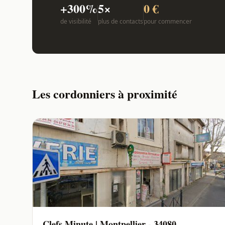
+300%
5×
0 €
de visibilité
plus de contacts
pour commencer
Les cordonniers à proximité
Clefs Minute | Montpellier - 34080