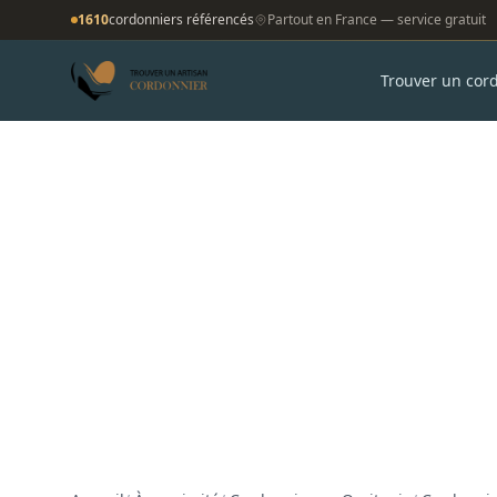
1610
cordonniers référencés
Partout en France — service gratuit
Trouver un cor