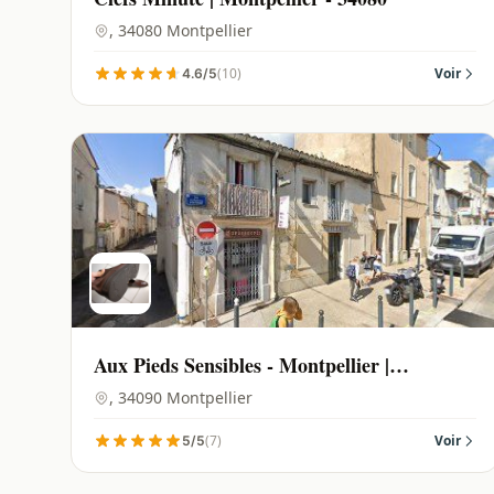
, 34080 Montpellier
(10)
Voir
4.6/5
Aux Pieds Sensibles - Montpellier |
Montpellier - 34090
, 34090 Montpellier
(7)
Voir
5/5