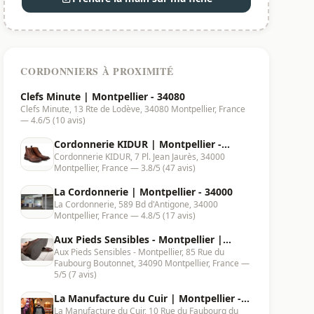
CORDONNIERS À PROXIMITÉ
Clefs Minute | Montpellier - 34080
Clefs Minute, 13 Rte de Lodève, 34080 Montpellier, France
— 4.6/5 (10 avis)
Cordonnerie KIDUR | Montpellier -
Cordonnerie KIDUR, 7 Pl. Jean Jaurès, 34000
34000
Montpellier, France — 3.8/5 (47 avis)
La Cordonnerie | Montpellier - 34000
La Cordonnerie, 589 Bd d'Antigone, 34000
Montpellier, France — 4.8/5 (17 avis)
Aux Pieds Sensibles - Montpellier |
Aux Pieds Sensibles - Montpellier, 85 Rue du
Montpellier - 34090
Faubourg Boutonnet, 34090 Montpellier, France —
5/5 (7 avis)
La Manufacture du Cuir | Montpellier -
La Manufacture du Cuir, 10 Rue du Faubourg du
34000