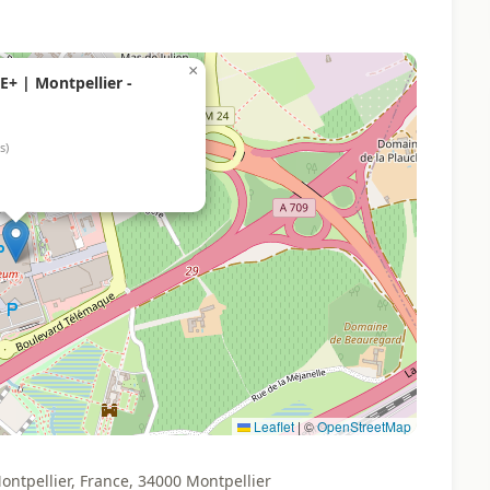
×
+ | Montpellier -
s)
Leaflet
|
©
OpenStreetMap
ntpellier, France, 34000 Montpellier