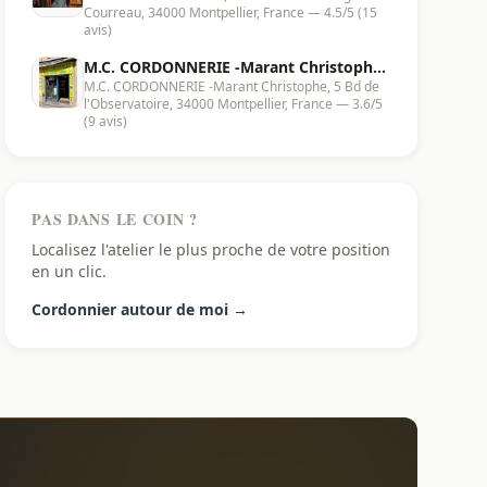
Courreau, 34000 Montpellier, France — 4.5/5 (15
avis)
M.C. CORDONNERIE -Marant Christophe
M.C. CORDONNERIE -Marant Christophe, 5 Bd de
| Montpellier - 34000
l'Observatoire, 34000 Montpellier, France — 3.6/5
(9 avis)
PAS DANS LE COIN ?
Localisez l'atelier le plus proche de votre position
en un clic.
Cordonnier autour de moi →