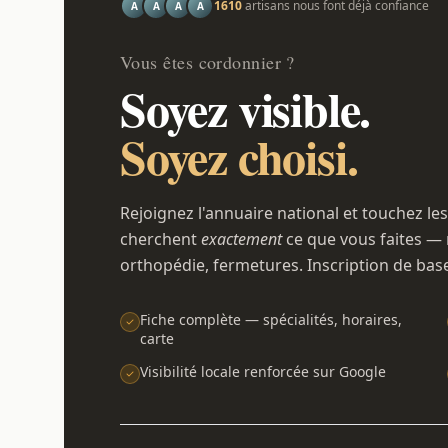
1610
artisans nous font déjà confiance
A
A
A
A
Vous êtes cordonnier ?
Soyez visible.
Soyez choisi.
Rejoignez l'annuaire national et touchez les
cherchent
exactement
ce que vous faites — 
orthopédie, fermetures. Inscription de bas
Fiche complète — spécialités, horaires,
carte
Visibilité locale renforcée sur Google