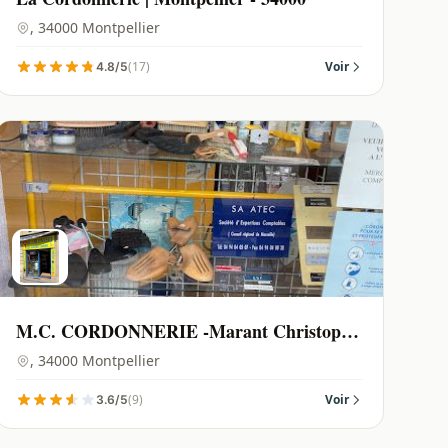
, 34000 Montpellier
(17)
Voir
4.8/5
M.C. CORDONNERIE -Marant Christophe
| Montpellier - 34000
, 34000 Montpellier
(9)
Voir
3.6/5