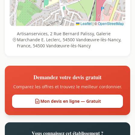
Leaflet
|
©
OpenStreetMap
Artisanservices, 2 Rue Bernard Palissy, Galerie
Marchande E. Leclerc, 54500 Vandœuvre-lès-Nancy,
France, 54500 Vandœuvre-lès-Nancy
Demandez votre devis gratuit
Comparez les offres et trouvez le meilleur cordonnier.
Mon devis en ligne — Gratuit
Vous connaissez cet établissement ?