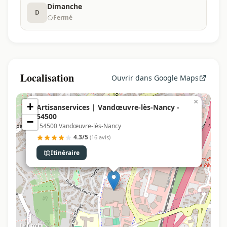
Dimanche
D
Fermé
Localisation
Ouvrir dans Google Maps
×
+
Artisanservices | Vandœuvre-lès-Nancy -
54500
−
, 54500 Vandœuvre-lès-Nancy
4.3/5
(16 avis)
Itinéraire