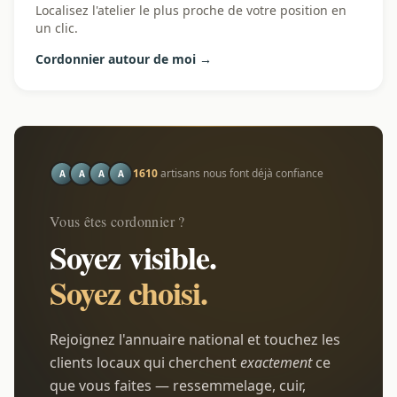
Localisez l'atelier le plus proche de votre position en
un clic.
Cordonnier autour de moi →
1610
artisans nous font déjà confiance
A
A
A
A
Vous êtes cordonnier ?
Soyez visible.
Soyez choisi.
Rejoignez l'annuaire national et touchez les
clients locaux qui cherchent
exactement
ce
que vous faites — ressemmelage, cuir,