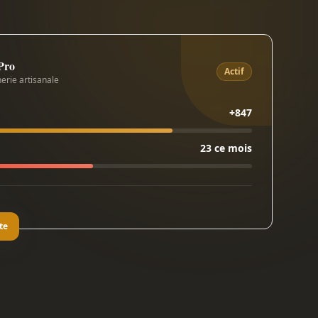
 Pro
Actif
erie artisanale
+847
23 ce mois
te