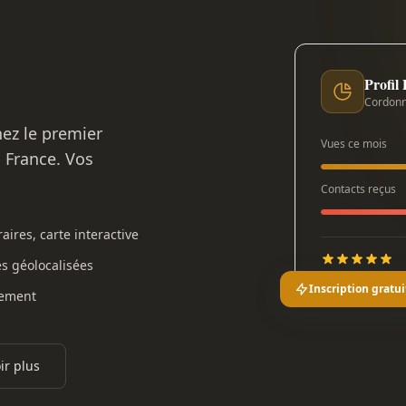
Profil
Cordonn
nez le premier
Vues ce mois
n France. Vos
Contacts reçus
aires, carte interactive
es géolocalisées
Inscription gratui
gement
ir plus