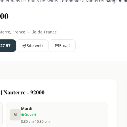
nnier dans les Hauts-de-Seine
/
Cordonnier à Nanterre
/
badge minu
000
terre, France — Île-de-France
 27 57
Site web
Email
| Nanterre - 92000
Mardi
M
Ouvert
8:30 am-10:30 pm