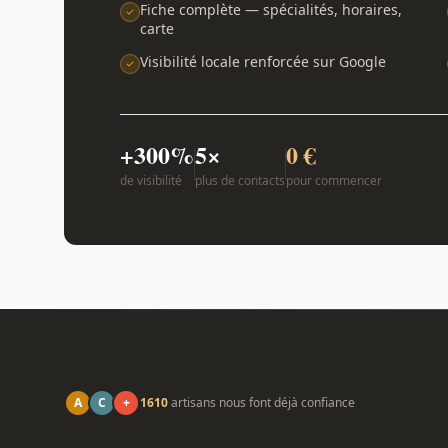
Fiche complète — spécialités, horaires,
carte
Visibilité locale renforcée sur Google
+300%
5×
0 €
de visibilité
plus de contacts
pour commencer
A
C
+
1610
artisans nous font déjà confiance