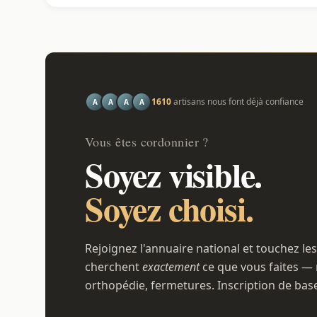
1610
artisans nous font déjà confiance
A
A
A
A
Vous êtes cordonnier ?
Soyez visible.
Soyez choisi.
Rejoignez l'annuaire national et touchez les
cherchent
exactement
ce que vous faites — 
orthopédie, fermetures. Inscription de bas