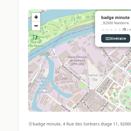
+
badge minute 
, 92000 Nanterre
−
/5
( a
Itinéraire
badge minute, 4 Rue des Sorbiers étage 11, 9200