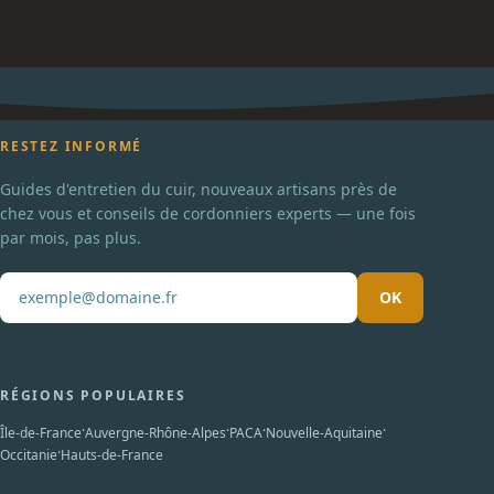
RESTEZ INFORMÉ
Guides d'entretien du cuir, nouveaux artisans près de
chez vous et conseils de cordonniers experts — une fois
par mois, pas plus.
OK
Pas de spam. Désabonnement en un clic.
RÉGIONS POPULAIRES
·
·
·
·
Île-de-France
Auvergne-Rhône-Alpes
PACA
Nouvelle-Aquitaine
·
Occitanie
Hauts-de-France