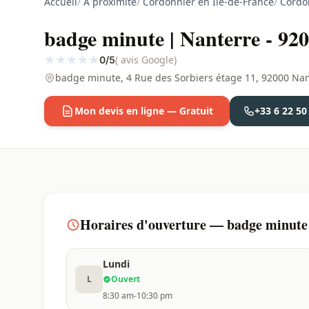
Accueil
/
À proximité
/
Cordonnier en Ile-de-France
/
Cordo
badge minute | Nanterre - 92
( avis Google)
0/5
badge minute, 4 Rue des Sorbiers étage 11, 92000 Nan
Mon devis en ligne — Gratuit
+33 6 22 50
Horaires d'ouverture — badge minute 
Lundi
L
Ouvert
8:30 am-10:30 pm