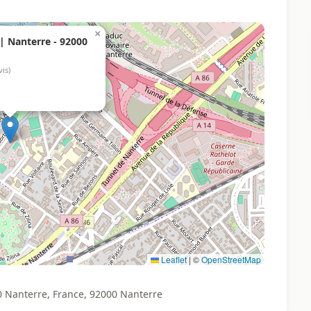
×
| Nanterre - 92000
vis)
Leaflet
|
©
OpenStreetMap
0 Nanterre, France, 92000 Nanterre