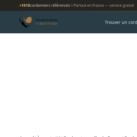
1610
cordonniers référencés
Partout en France — service gratuit
Trouver un cor