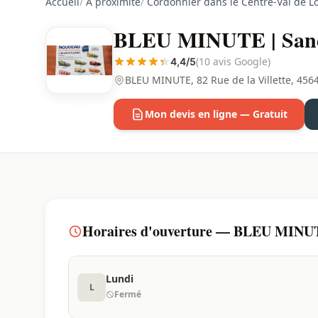
Accueil
/
À proximité
/
Cordonnier dans le Centre-Val de Lo
BLEU MINUTE | Sandi
(10 avis Google)
4,4/5
BLEU MINUTE, 82 Rue de la Villette, 456
Mon devis en ligne — Gratuit
Horaires d'ouverture — BLEU MINUTE
Lundi
L
Fermé