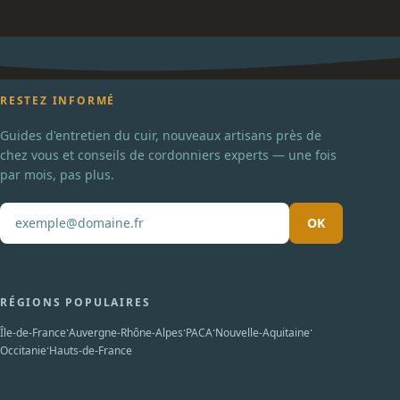
RESTEZ INFORMÉ
Guides d'entretien du cuir, nouveaux artisans près de
chez vous et conseils de cordonniers experts — une fois
par mois, pas plus.
OK
Pas de spam. Désabonnement en un clic.
RÉGIONS POPULAIRES
·
·
·
·
Île-de-France
Auvergne-Rhône-Alpes
PACA
Nouvelle-Aquitaine
·
Occitanie
Hauts-de-France