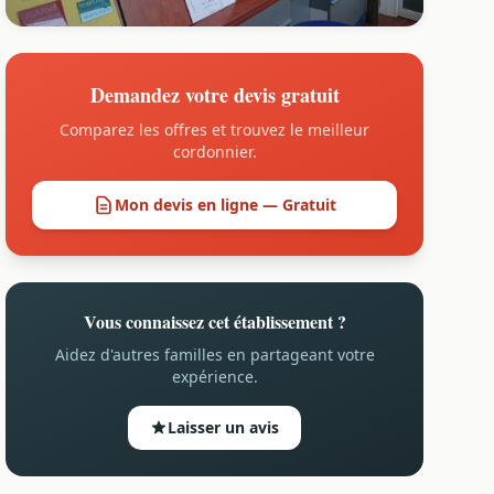
Demandez votre devis gratuit
Comparez les offres et trouvez le meilleur
cordonnier.
Mon devis en ligne — Gratuit
Vous connaissez cet établissement ?
Aidez d'autres familles en partageant votre
expérience.
Laisser un avis