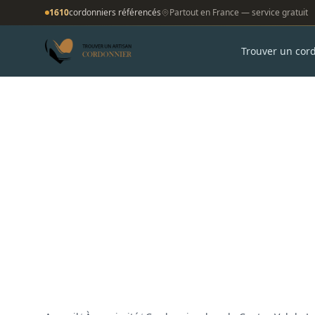
1610
cordonniers référencés
Partout en France — service gratuit
Trouver un cor