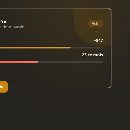
 Pro
Actif
erie artisanale
+847
23 ce mois
te