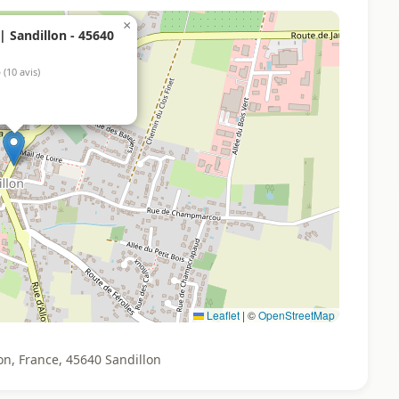
×
 Sandillon - 45640
5
(10 avis)
Leaflet
|
©
OpenStreetMap
on, France, 45640 Sandillon