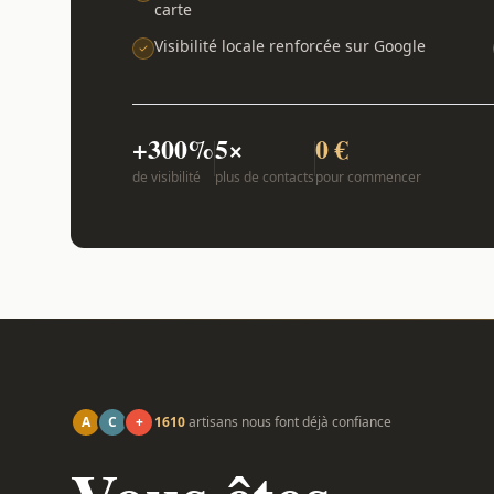
carte
Visibilité locale renforcée sur Google
+300%
5×
0 €
de visibilité
plus de contacts
pour commencer
A
C
+
1610
artisans nous font déjà confiance