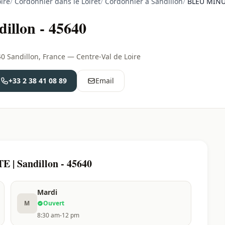
ire
/
Cordonnier dans le Loiret
/
Cordonnier à Sandillon
/
BLEU MINUT
llon - 45640
40 Sandillon, France — Centre-Val de Loire
+33 2 38 41 08 89
Email
 | Sandillon - 45640
Mardi
M
Ouvert
8:30 am-12 pm