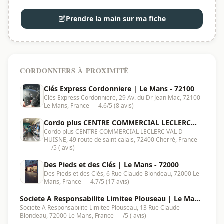
Prendre la main sur ma fiche
CORDONNIERS À PROXIMITÉ
Clés Express Cordonniere | Le Mans - 72100
Clés Express Cordonniere, 29 Av. du Dr Jean Mac, 72100
Le Mans, France — 4.6/5 (8 avis)
Cordo plus CENTRE COMMERCIAL LECLERC
Cordo plus CENTRE COMMERCIAL LECLERC VAL D
VAL D HUISNE | Cherré - 72400
HUISNE, 49 route de saint calais, 72400 Cherré, France
— /5 ( avis)
Des Pieds et des Clés | Le Mans - 72000
Des Pieds et des Clés, 6 Rue Claude Blondeau, 72000 Le
Mans, France — 4.7/5 (17 avis)
Societe A Responsabilite Limitee Plouseau | Le Mans
Societe A Responsabilite Limitee Plouseau, 13 Rue Claude
- 72000
Blondeau, 72000 Le Mans, France — /5 ( avis)