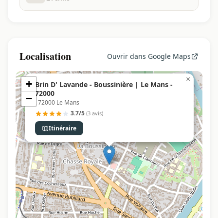
Localisation
Ouvrir dans Google Maps
×
+
Brin D' Lavande - Boussinière | Le Mans -
72000
−
, 72000 Le Mans
3.7/5
(3 avis)
Itinéraire