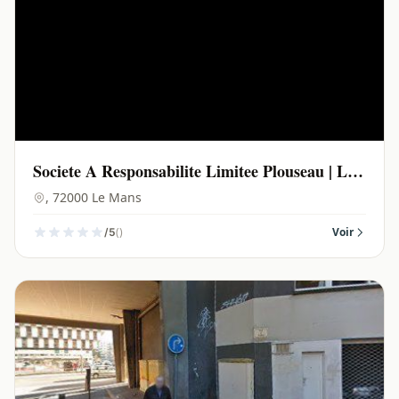
Societe A Responsabilite Limitee Plouseau | Le
Mans - 72000
, 72000 Le Mans
()
Voir
/5