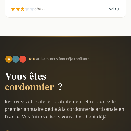
(2)
Voir
3/5
A
C
+
1610
artisans nous font déjà confiance
Vous êtes
cordonnier
?
Inscrivez votre atelier gratuitement et rejoignez le
premier annuaire dédié à la cordonnerie artisanale en
France. Vos futurs clients vous cherchent déjà.