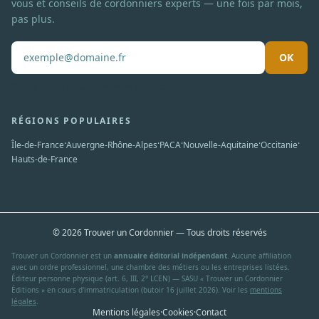
vous et conseils de cordonniers experts — une fois par mois,
pas plus.
OK
Pas de spam. Désabonnement en un clic.
RÉGIONS POPULAIRES
·
·
·
·
·
Île-de-France
Auvergne-Rhône-Alpes
PACA
Nouvelle-Aquitaine
Occitanie
Hauts-de-France
© 2026 Trouver un Cordonnier — Tous droits réservés
Trouver un Cordonnier est un
annuaire éditorial indépendant
. Aucune affiliation
avec un ordre professionnel, une chambre des métiers ou les entreprises listées.
Éditeur personne physique (art. 6, III, 2° LCEN) — SASU « Trouver un Cordonnier
Éditions » en cours d'immatriculation (butoir 16 juillet 2026). Voir les
mentions
légales
.
Mentions légales
·
Cookies
·
Contact