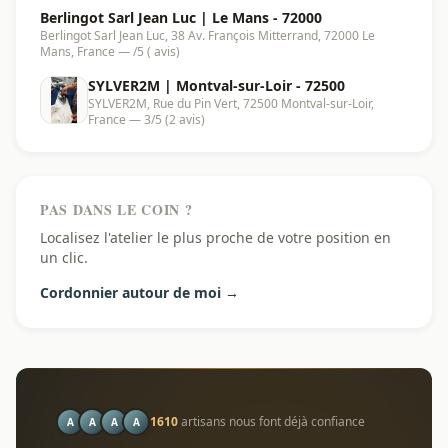
Berlingot Sarl Jean Luc | Le Mans - 72000
Berlingot Sarl Jean Luc, 38 Av. François Mitterrand, 72000 Le
Mans, France — /5 ( avis)
SYLVER2M | Montval-sur-Loir - 72500
SYLVER2M, Rue du Pin Vert, 72500 Montval-sur-Loir,
France — 3/5 (2 avis)
PAS DANS LE COIN ?
Localisez l'atelier le plus proche de votre position en
un clic.
Cordonnier autour de moi →
1610
artisans nous font déjà confiance
A
A
A
A