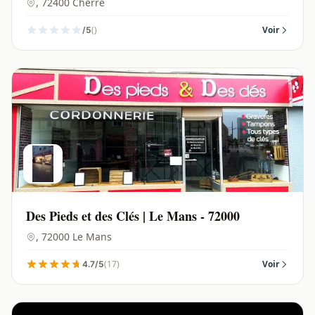
LECLERC VAL D HUISNE | Cherré - 72400
, 72400 Cherré
()
Voir
/5
Des Pieds et des Clés | Le Mans - 72000
, 72000 Le Mans
(17)
Voir
4.7/5