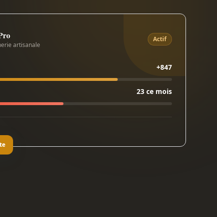
 Pro
Actif
erie artisanale
+847
23 ce mois
te