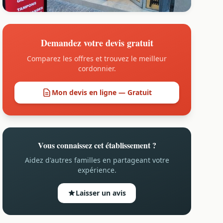
Demandez votre devis gratuit
Comparez les offres et trouvez le meilleur
cordonnier.
Mon devis en ligne — Gratuit
Vous connaissez cet établissement ?
Aidez d'autres familles en partageant votre
expérience.
Laisser un avis