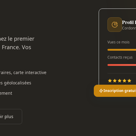
Profil
Cordonn
nez le premier
Vues ce mois
n France. Vos
Contacts reçus
aires, carte interactive
es géolocalisées
Inscription gratui
gement
ir plus