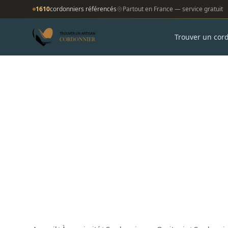
1610
cordonniers référencés
Partout en France — service gratuit
Trouver un cor