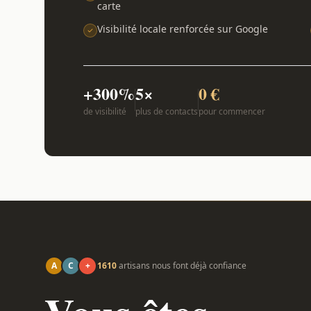
carte
Visibilité locale renforcée sur Google
+300%
5×
0 €
de visibilité
plus de contacts
pour commencer
A
C
+
1610
artisans nous font déjà confiance