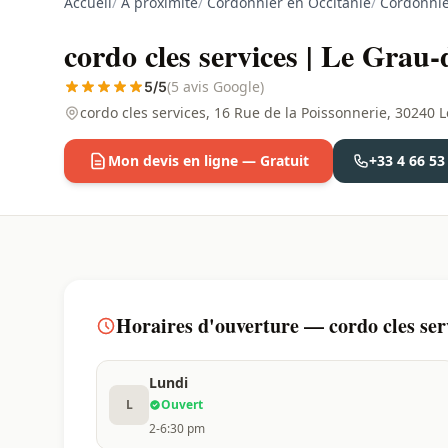
Accueil
/
À proximité
/
Cordonnier en Occitanie
/
Cordonnie
cordo cles services | Le Grau
(5 avis Google)
5/5
cordo cles services, 16 Rue de la Poissonnerie, 30240 
Mon devis en ligne — Gratuit
+33 4 66 53
Horaires d'ouverture — cordo cles ser
Lundi
L
Ouvert
2-6:30 pm