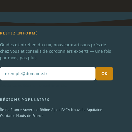
RESTEZ INFORMÉ
Guides d'entretien du cuir, nouveaux artisans près de
chez vous et conseils de cordonniers experts — une fois
par mois, pas plus.
OK
Pas de spam. Désabonnement en un clic.
RÉGIONS POPULAIRES
·
·
·
·
Île-de-France
Auvergne-Rhône-Alpes
PACA
Nouvelle-Aquitaine
·
Occitanie
Hauts-de-France