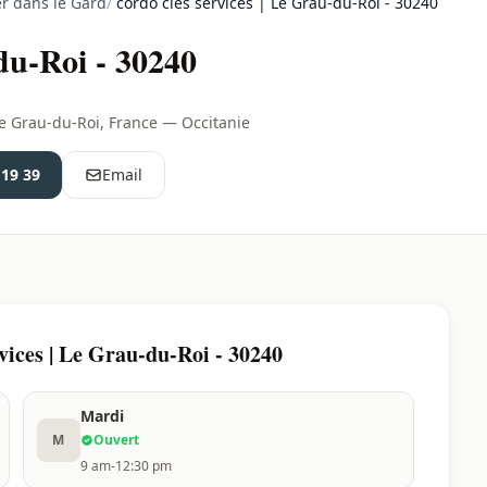
r dans le Gard
/
cordo cles services | Le Grau-du-Roi - 30240
-du-Roi - 30240
Le Grau-du-Roi, France — Occitanie
 19 39
Email
vices | Le Grau-du-Roi - 30240
Mardi
M
Ouvert
9 am-12:30 pm