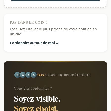
PAS DANS LE COIN ?
Localisez l'atelier le plus proche de votre position en
un clic.
Cordonnier autour de moi →
1610
artisans nous font déjà confiance
A
A
A
A
Vous êtes cordonnier ?
Soyez visible.
Soyez choisi.