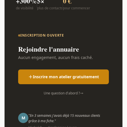
+300%
5×
0 €
de visibilité
plus de contacts
pour commencer
INSCRIPTION OUVERTE
Rejoindre l'annuaire
Aucun engagement, aucun frais caché.
Inscrire mon atelier gratuitement
Une question d'abord ?
"En 3 semaines j'avais déjà 15 nouveaux clients
M
grâce à ma fiche."