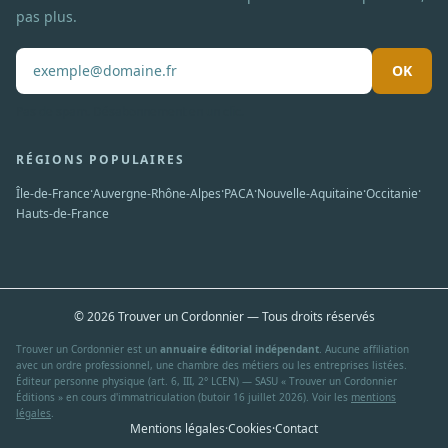
pas plus.
OK
Pas de spam. Désabonnement en un clic.
RÉGIONS POPULAIRES
·
·
·
·
·
Île-de-France
Auvergne-Rhône-Alpes
PACA
Nouvelle-Aquitaine
Occitanie
Hauts-de-France
© 2026 Trouver un Cordonnier — Tous droits réservés
Trouver un Cordonnier est un
annuaire éditorial indépendant
. Aucune affiliation
avec un ordre professionnel, une chambre des métiers ou les entreprises listées.
Éditeur personne physique (art. 6, III, 2° LCEN) — SASU « Trouver un Cordonnier
Éditions » en cours d'immatriculation (butoir 16 juillet 2026). Voir les
mentions
légales
.
Mentions légales
·
Cookies
·
Contact