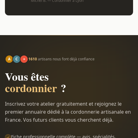
Michel B. — Cordonnier à Lyon
A
C
+
1610
artisans nous font déjà confiance
Vous êtes
cordonnier
?
Inscrivez votre atelier gratuitement et rejoignez le
premier annuaire dédié à la cordonnerie artisanale en
France. Vos futurs clients vous cherchent déjà.
Fiche professionnelle complète — avis, spécialités,