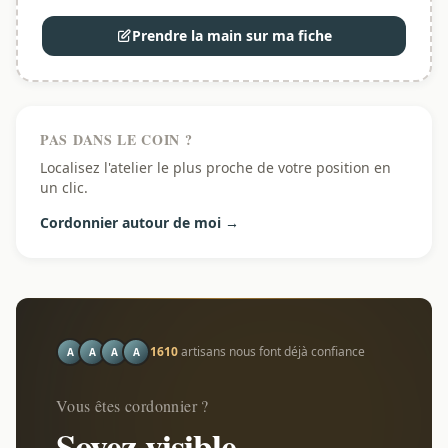
Prendre la main sur ma fiche
PAS DANS LE COIN ?
Localisez l'atelier le plus proche de votre position en
un clic.
Cordonnier autour de moi →
1610
artisans nous font déjà confiance
A
A
A
A
Vous êtes cordonnier ?
Soyez visible.