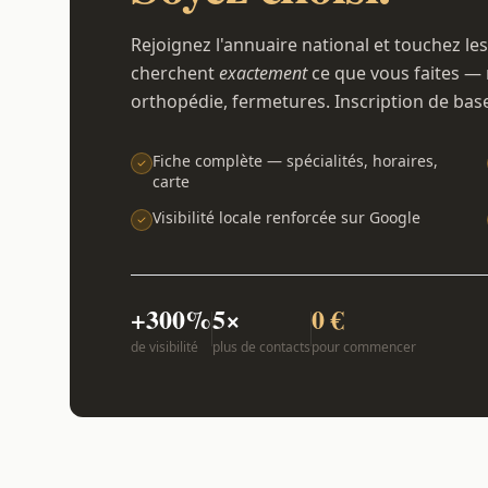
Rejoignez l'annuaire national et touchez les
cherchent
exactement
ce que vous faites — 
orthopédie, fermetures. Inscription de bas
Fiche complète — spécialités, horaires,
carte
Visibilité locale renforcée sur Google
+300%
5×
0 €
de visibilité
plus de contacts
pour commencer