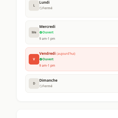
Lundi
L
Fermé
Mercredi
Me
Ouvert
9 am-1 pm
Vendredi
(aujourd'hui)
V
Ouvert
9 am-1 pm
Dimanche
D
Fermé