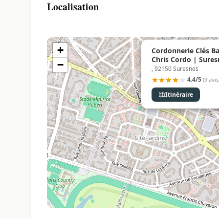
Localisation
+
Cordonnerie Clés B
Chris Cordo | Sures
−
, 92150 Suresnes
4.4/5
(9 avis
Itinéraire