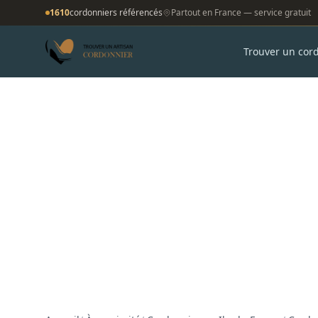
1610
cordonniers référencés
Partout en France — service gratuit
Trouver un cor