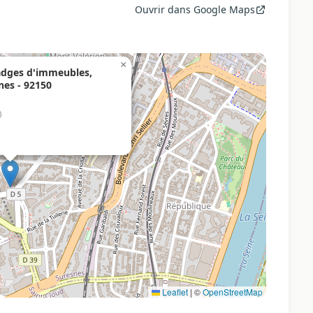
Ouvrir dans Google Maps
×
adges d'immeubles,
nes - 92150
)
Leaflet
|
©
OpenStreetMap