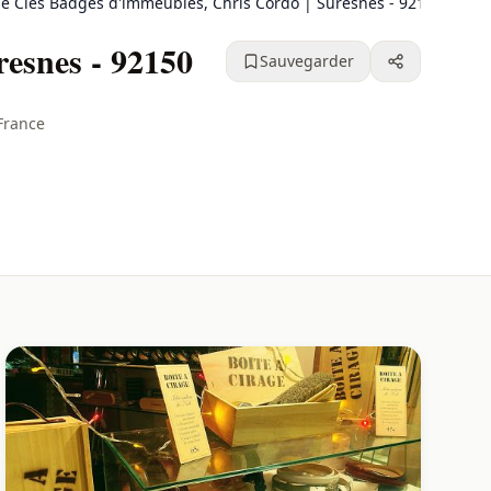
e Clés Badges d'immeubles, Chris Cordo | Suresnes - 92150
esnes - 92150
Sauvegarder
France