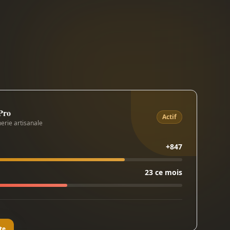
 Pro
Actif
erie artisanale
+847
23 ce mois
te