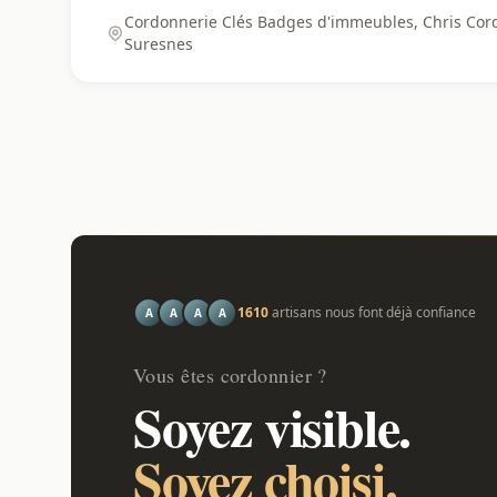
Cordonnerie Clés Badges d'immeubles, Chris Cord
Suresnes
1610
artisans nous font déjà confiance
A
A
A
A
Vous êtes cordonnier ?
Soyez visible.
Soyez choisi.