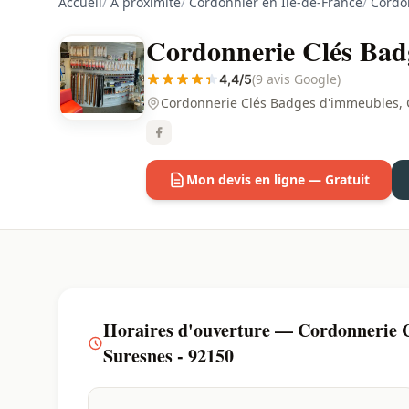
Accueil
/
À proximité
/
Cordonnier en Ile-de-France
/
Cordo
Cordonnerie Clés Badg
(9 avis Google)
4,4/5
Cordonnerie Clés Badges d'immeubles, C
Mon devis en ligne — Gratuit
Horaires d'ouverture — Cordonnerie C
Suresnes - 92150