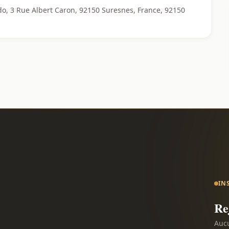
o, 3 Rue Albert Caron, 92150 Suresnes, France, 92150
IN
Re
Aucu