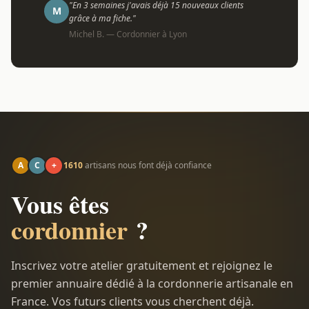
"En 3 semaines j'avais déjà 15 nouveaux clients
M
grâce à ma fiche."
Michel B. — Cordonnier à Lyon
A
C
+
1610
artisans nous font déjà confiance
Vous êtes
cordonnier
?
Inscrivez votre atelier gratuitement et rejoignez le
premier annuaire dédié à la cordonnerie artisanale en
France. Vos futurs clients vous cherchent déjà.