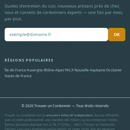
Guides d'entretien du cuir, nouveaux artisans près de chez
vous et conseils de cordonniers experts — une fois par mois,
pas plus.
OK
Pas de spam. Désabonnement en un clic.
RÉGIONS POPULAIRES
·
·
·
·
·
Île-de-France
Auvergne-Rhône-Alpes
PACA
Nouvelle-Aquitaine
Occitanie
Hauts-de-France
© 2026 Trouver un Cordonnier — Tous droits réservés
Trouver un Cordonnier est un
annuaire éditorial indépendant
. Aucune affiliation
avec un ordre professionnel, une chambre des métiers ou les entreprises listées.
Éditeur personne physique (art. 6, III, 2° LCEN) — SASU « Trouver un Cordonnier
Éditions » en cours d'immatriculation (butoir 16 juillet 2026). Voir les
mentions