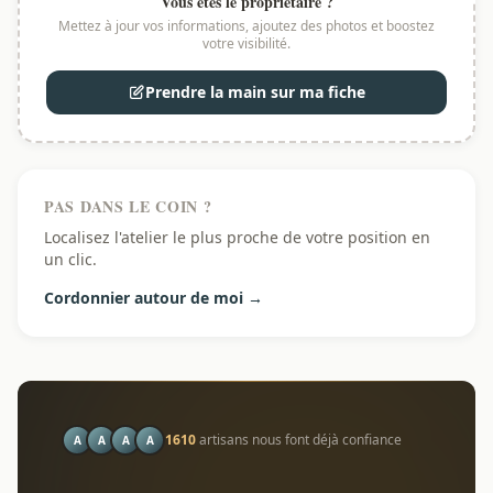
Vous êtes le propriétaire ?
Mettez à jour vos informations, ajoutez des photos et boostez
votre visibilité.
Prendre la main sur ma fiche
PAS DANS LE COIN ?
Localisez l'atelier le plus proche de votre position en
un clic.
Cordonnier autour de moi →
1610
artisans nous font déjà confiance
A
A
A
A