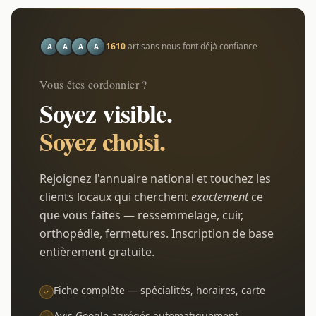
1610
artisans nous font déjà confiance
A
A
A
A
Vous êtes cordonnier ?
Soyez visible.
Soyez choisi.
Rejoignez l'annuaire national et touchez les
clients locaux qui cherchent
exactement
ce
que vous faites — ressemmelage, cuir,
orthopédie, fermetures. Inscription de base
entièrement gratuite.
Fiche complète — spécialités, horaires, carte
Avis Google agrégés automatiquement