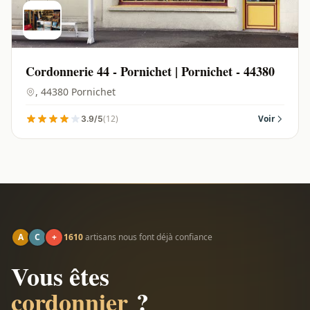
Cordonnerie 44 - Pornichet | Pornichet - 44380
, 44380 Pornichet
(12)
Voir
3.9/5
A
C
+
1610
artisans nous font déjà confiance
Vous êtes
cordonnier
?