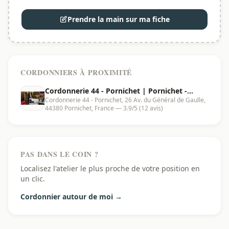
Prendre la main sur ma fiche
CORDONNIERS À PROXIMITÉ
Cordonnerie 44 - Pornichet | Pornichet -
Cordonnerie 44 - Pornichet, 26 Av. du Général de Gaulle,
44380
44380 Pornichet, France — 3.9/5 (12 avis)
PAS DANS LE COIN ?
Localisez l'atelier le plus proche de votre position en
un clic.
Cordonnier autour de moi →