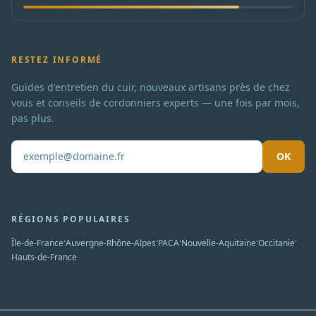
RESTEZ INFORMÉ
Guides d'entretien du cuir, nouveaux artisans près de chez
vous et conseils de cordonniers experts — une fois par mois,
pas plus.
OK
Pas de spam. Désabonnement en un clic.
RÉGIONS POPULAIRES
·
·
·
·
·
Île-de-France
Auvergne-Rhône-Alpes
PACA
Nouvelle-Aquitaine
Occitanie
Hauts-de-France