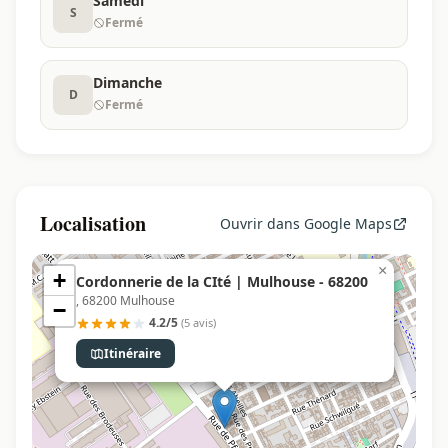
Samedi
S
Fermé
Dimanche
D
Fermé
Localisation
Ouvrir dans Google Maps
×
+
Cordonnerie de la CIté | Mulhouse - 68200
, 68200 Mulhouse
−
4.2/5
(5 avis)
Itinéraire