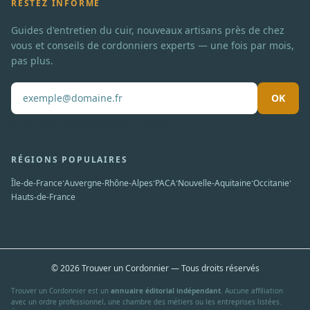
RESTEZ INFORMÉ
Guides d'entretien du cuir, nouveaux artisans près de chez
vous et conseils de cordonniers experts — une fois par mois,
pas plus.
OK
Pas de spam. Désabonnement en un clic.
RÉGIONS POPULAIRES
·
·
·
·
·
Île-de-France
Auvergne-Rhône-Alpes
PACA
Nouvelle-Aquitaine
Occitanie
Hauts-de-France
© 2026 Trouver un Cordonnier — Tous droits réservés
Trouver un Cordonnier est un
annuaire éditorial indépendant
. Aucune affiliation
avec un ordre professionnel, une chambre des métiers ou les entreprises listées.