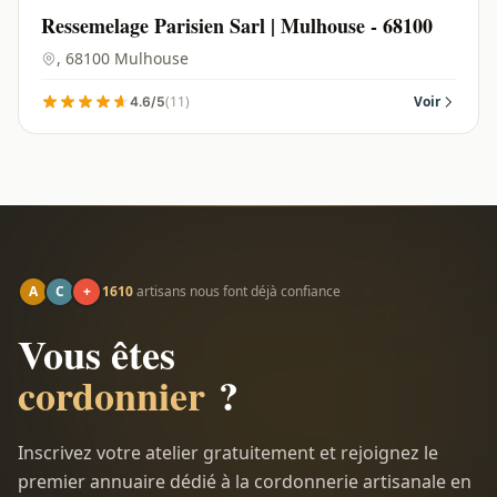
Ressemelage Parisien Sarl | Mulhouse - 68100
, 68100 Mulhouse
(11)
Voir
4.6/5
A
C
+
1610
artisans nous font déjà confiance
Vous êtes
cordonnier
?
Inscrivez votre atelier gratuitement et rejoignez le
premier annuaire dédié à la cordonnerie artisanale en