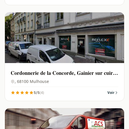
Cordonnerie de la Concorde, Gainier sur cuir,
Gaufrage sur cuir | Mulhouse - 68100
, 68100 Mulhouse
(4)
Voir
5/5