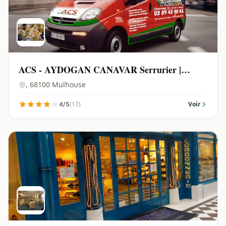
ACS - AYDOGAN CANAVAR Serrurier |
Mulhouse - 68100
, 68100 Mulhouse
(17)
Voir
4/5