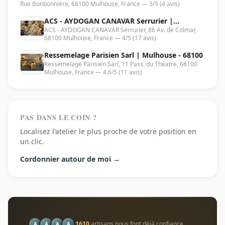
Rue Bonbonnière, 68100 Mulhouse, France — 5/5 (4 avis)
ACS - AYDOGAN CANAVAR Serrurier |
ACS - AYDOGAN CANAVAR Serrurier, 86 Av. de Colmar,
Mulhouse - 68100
68100 Mulhouse, France — 4/5 (17 avis)
Ressemelage Parisien Sarl | Mulhouse - 68100
Ressemelage Parisien Sarl, 11 Pass. du Théatre, 68100
Mulhouse, France — 4.6/5 (11 avis)
PAS DANS LE COIN ?
Localisez l'atelier le plus proche de votre position en
un clic.
Cordonnier autour de moi →
1610
artisans nous font déjà confiance
A
A
A
A