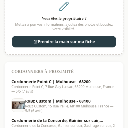
Vous êtes le propriétaire ?
Mettez à jour vos informations, ajoutez des photos et boostez
votre visibilité.
Prendre la main sur ma fiche
CORDONNIERS À PROXIMITÉ
Cordonnerie Point C | Mulhouse - 68200
Cordonnerie Point C, 7 Rue Gay Lussac, 68200 Mulhouse, France
— 5/5 (7 avis)
RoBz Custom | Mulhouse - 68100
RoBz Custom, 15 Rue Paille, 68100 Mulhouse, France —
5/5 (6 avis)
Cordonnerie de la Concorde, Gainier sur cuir,
Cordonnerie de la Concorde, Gainier sur cuir, Gaufrage sur cuir, 2
Gaufrage sur cuir | Mulhouse - 68100