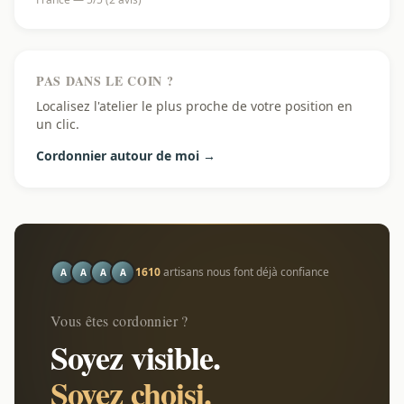
PAS DANS LE COIN ?
Localisez l'atelier le plus proche de votre position en
un clic.
Cordonnier autour de moi →
1610
artisans nous font déjà confiance
A
A
A
A
Vous êtes cordonnier ?
Soyez visible.
Soyez choisi.