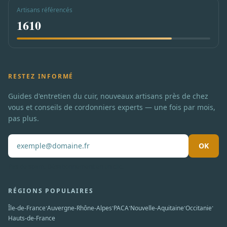
Artisans référencés
1610
RESTEZ INFORMÉ
Guides d'entretien du cuir, nouveaux artisans près de chez
vous et conseils de cordonniers experts — une fois par mois,
pas plus.
OK
Pas de spam. Désabonnement en un clic.
RÉGIONS POPULAIRES
·
·
·
·
·
Île-de-France
Auvergne-Rhône-Alpes
PACA
Nouvelle-Aquitaine
Occitanie
Hauts-de-France