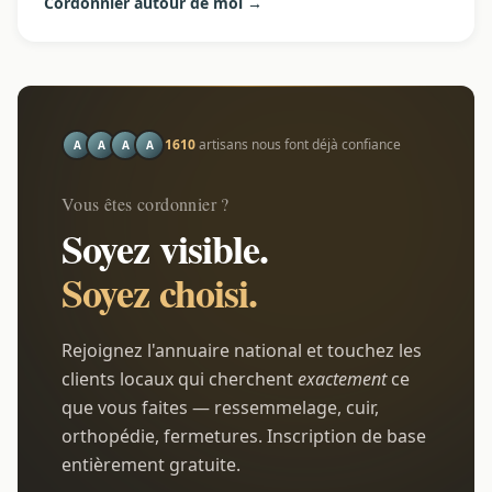
Cordonnier autour de moi →
1610
artisans nous font déjà confiance
A
A
A
A
Vous êtes cordonnier ?
Soyez visible.
Soyez choisi.
Rejoignez l'annuaire national et touchez les
clients locaux qui cherchent
exactement
ce
que vous faites — ressemmelage, cuir,
orthopédie, fermetures. Inscription de base
entièrement gratuite.