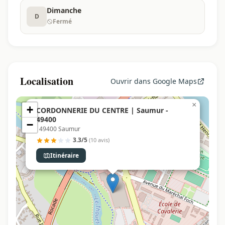
Dimanche
D
Fermé
Localisation
Ouvrir dans Google Maps
×
+
CORDONNERIE DU CENTRE | Saumur -
49400
−
, 49400 Saumur
3.3/5
(10 avis)
Itinéraire