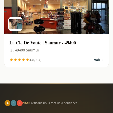
La Cle De Voute | Saumur - 49400
, 49400 Saumur
(4)
Voir
4.8/5
A
C
+
1610
artisans nous font déjà confiance