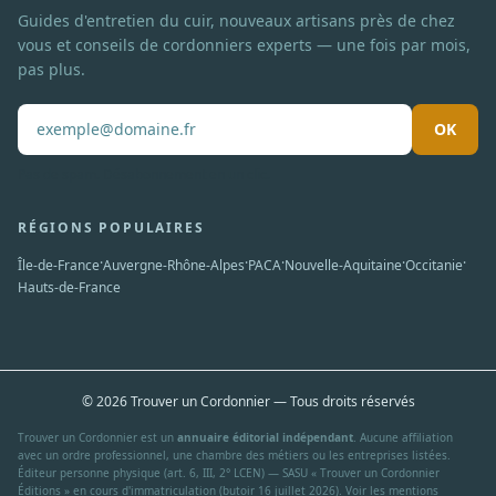
Guides d'entretien du cuir, nouveaux artisans près de chez
vous et conseils de cordonniers experts — une fois par mois,
pas plus.
OK
Pas de spam. Désabonnement en un clic.
RÉGIONS POPULAIRES
·
·
·
·
·
Île-de-France
Auvergne-Rhône-Alpes
PACA
Nouvelle-Aquitaine
Occitanie
Hauts-de-France
© 2026 Trouver un Cordonnier — Tous droits réservés
Trouver un Cordonnier est un
annuaire éditorial indépendant
. Aucune affiliation
avec un ordre professionnel, une chambre des métiers ou les entreprises listées.
Éditeur personne physique (art. 6, III, 2° LCEN) — SASU « Trouver un Cordonnier
Éditions » en cours d'immatriculation (butoir 16 juillet 2026). Voir les
mentions