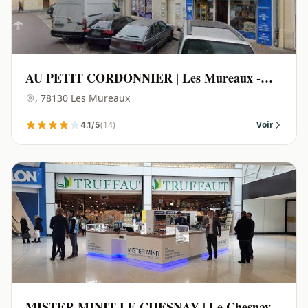
AU PETIT CORDONNIER | Les Mureaux -
78130
, 78130 Les Mureaux
(14)
Voir
4.1/5
MISTER MINIT LE CHESNAY | Le Chesnay-