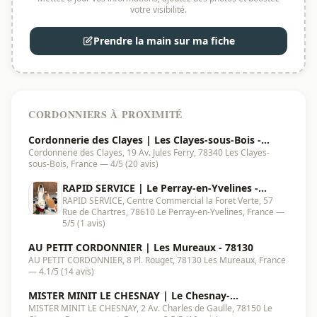
votre visibilité.
Prendre la main sur ma fiche
CORDONNIERS À PROXIMITÉ
Cordonnerie des Clayes | Les Clayes-sous-Bois -
Cordonnerie des Clayes, 19 Av. Jules Ferry, 78340 Les Clayes-
78340
sous-Bois, France — 4/5 (20 avis)
RAPID SERVICE | Le Perray-en-Yvelines -
RAPID SERVICE, Centre Commercial la Foret Verte, 57
78610
Rue de Chartres, 78610 Le Perray-en-Yvelines, France —
5/5 (1 avis)
AU PETIT CORDONNIER | Les Mureaux - 78130
AU PETIT CORDONNIER, 8 Pl. Rouget, 78130 Les Mureaux, France
— 4.1/5 (14 avis)
MISTER MINIT LE CHESNAY | Le Chesnay-
MISTER MINIT LE CHESNAY, 2 Av. Charles de Gaulle, 78150 Le
Rocquencourt - 78150