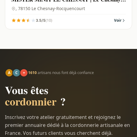
Rocquencourt - 78150
, 78150 Le Chesnay-Rocquencourt
(10)
Voir
3.5/5
A
C
+
1610
artisans nous font déjà confiance
Vous êtes
cordonnier
?
Inscrivez votre atelier gratuitement et rejoignez le
premier annuaire dédié à la cordonnerie artisanale en
France. Vos futurs clients vous cherchent déjà.