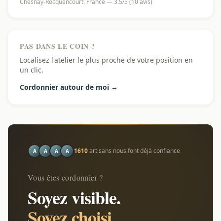
Chesnay-Rocquencourt, France — 3.5/5 (10 avis)
PAS DANS LE COIN ?
Localisez l'atelier le plus proche de votre position en
un clic.
Cordonnier autour de moi →
1610
artisans nous font déjà confiance
A
A
A
A
Vous êtes cordonnier ?
Soyez visible.
Soyez choisi.