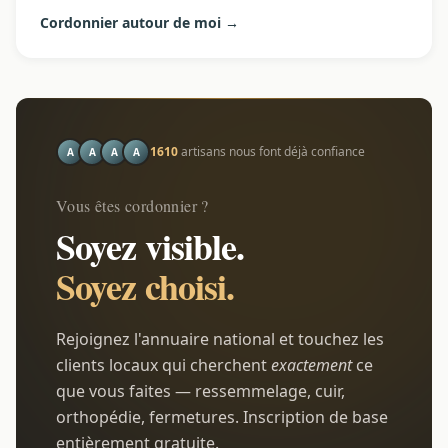
Cordonnier autour de moi →
1610
artisans nous font déjà confiance
A
A
A
A
Vous êtes cordonnier ?
Soyez visible.
Soyez choisi.
Rejoignez l'annuaire national et touchez les
clients locaux qui cherchent
exactement
ce
que vous faites — ressemmelage, cuir,
orthopédie, fermetures. Inscription de base
entièrement gratuite.