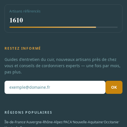
Artisans référencés
1610
RESTEZ INFORMÉ
Guides d'entretien du cuir, nouveaux artisans près de chez
vous et conseils de cordonniers experts — une fois par mois,
pas plus.
OK
Pas de spam. Désabonnement en un clic.
RÉGIONS POPULAIRES
·
·
·
·
·
Île-de-France
Auvergne-Rhône-Alpes
PACA
Nouvelle-Aquitaine
Occitanie