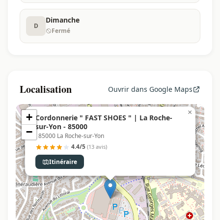
Dimanche
D
Fermé
Localisation
Ouvrir dans Google Maps
×
+
Cordonnerie " FAST SHOES " | La Roche-
sur-Yon - 85000
−
, 85000 La Roche-sur-Yon
4.4/5
(13 avis)
Itinéraire