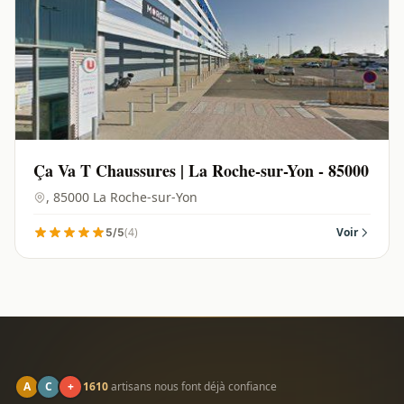
Ça Va T Chaussures | La Roche-sur-Yon - 85000
, 85000 La Roche-sur-Yon
(4)
Voir
5/5
A
C
+
1610
artisans nous font déjà confiance