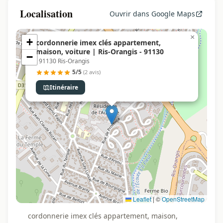
Localisation
Ouvrir dans Google Maps
×
+
cordonnerie imex clés appartement,
maison, voiture | Ris-Orangis - 91130
−
, 91130 Ris-Orangis
5/5
(2 avis)
Itinéraire
Leaflet
|
©
OpenStreetMap
cordonnerie imex clés appartement, maison,