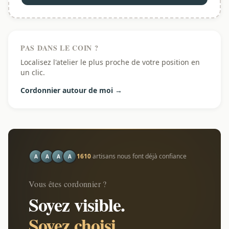
PAS DANS LE COIN ?
Localisez l'atelier le plus proche de votre position en
un clic.
Cordonnier autour de moi →
1610
artisans nous font déjà confiance
A
A
A
A
Vous êtes cordonnier ?
Soyez visible.
Soyez choisi.