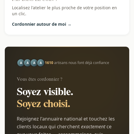
Localisez l'atelier le plus proche de votre position en
un clic.
Cordonnier autour de moi →
1610
artisans nous font déjà confiance
A
A
A
A
Vous êtes cordonnier ?
Soyez visible.
Soyez choisi.
Rejoignez l'annuaire national et touchez les
clients locaux qui cherchent
exactement
ce