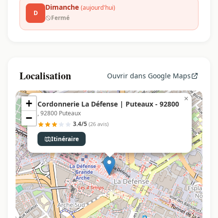
Dimanche
(aujourd'hui)
D
Fermé
Localisation
Ouvrir dans Google Maps
×
+
Cordonnerie La Défense | Puteaux - 92800
, 92800 Puteaux
−
3.4/5
(26 avis)
Itinéraire