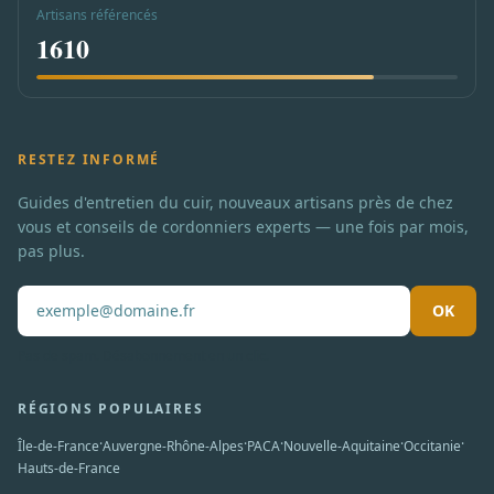
Artisans référencés
1610
RESTEZ INFORMÉ
Guides d'entretien du cuir, nouveaux artisans près de chez
vous et conseils de cordonniers experts — une fois par mois,
pas plus.
OK
Pas de spam. Désabonnement en un clic.
RÉGIONS POPULAIRES
·
·
·
·
·
Île-de-France
Auvergne-Rhône-Alpes
PACA
Nouvelle-Aquitaine
Occitanie
Hauts-de-France