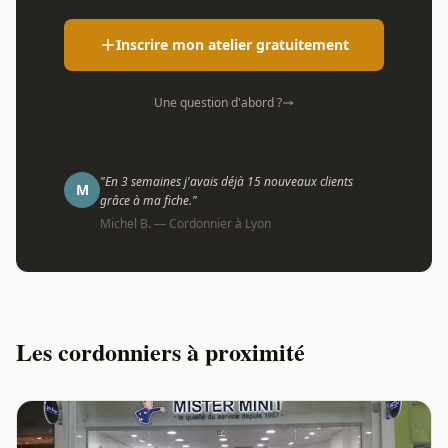
Inscrire mon atelier gratuitement
Une question d'abord ?
"En 3 semaines j'avais déjà 15 nouveaux clients
M
grâce à ma fiche."
Michel B. — Cordonnier à Lyon
Les cordonniers à proximité