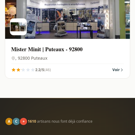
Mister Minit | Puteaux - 92800
, 92800 Puteaux
(46)
Voir
2.2/5
A
C
+
1610
artisans nous font déjà confiance