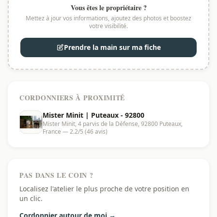
Vous êtes le propriétaire ?
Mettez à jour vos informations, ajoutez des photos et boostez
votre visibilité.
Prendre la main sur ma fiche
CORDONNIERS À PROXIMITÉ
Mister Minit | Puteaux - 92800
Mister Minit, 4 parvis de la Défense, 92800 Puteaux,
France — 2.2/5 (46 avis)
PAS DANS LE COIN ?
Localisez l'atelier le plus proche de votre position en
un clic.
Cordonnier autour de moi →