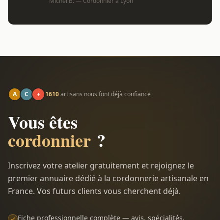
Michel B. — Cordonnier à Lyon
A
C
+
1610
artisans nous font déjà confiance
Vous êtes
cordonnier
?
Inscrivez votre atelier gratuitement et rejoignez le
premier annuaire dédié à la cordonnerie artisanale en
France. Vos futurs clients vous cherchent déjà.
Fiche professionnelle complète — avis, spécialités,