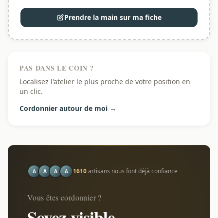
Prendre la main sur ma fiche
PAS DANS LE COIN ?
Localisez l'atelier le plus proche de votre position en
un clic.
Cordonnier autour de moi →
1610
artisans nous font déjà confiance
A
A
A
A
Vous êtes cordonnier ?
Soyez visible.