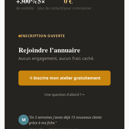
+300%
5×
0 €
de visibilité
plus de contacts
pour commencer
INSCRIPTION OUVERTE
Rejoindre l'annuaire
Aucun engagement, aucun frais caché.
Inscrire mon atelier gratuitement
Une question d'abord ?
"En 3 semaines j'avais déjà 15 nouveaux clients
M
grâce à ma fiche."