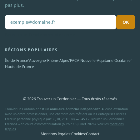
pas plus.
OK
Pas de spam. Désabonnement en un clic.
RÉGIONS POPULAIRES
·
·
·
·
·
Île-de-France
Auvergne-Rhône-Alpes
PACA
Nouvelle-Aquitaine
Occitanie
Hauts-de-France
© 2026 Trouver un Cordonnier — Tous droits réservés
Trouver un Cordonnier est un
annuaire éditorial indépendant
. Aucune affiliation
avec un ordre professionnel, une chambre des métiers ou les entreprises listées.
Éditeur personne physique (art. 6, III, 2° LCEN) — SASU « Trouver un Cordonnier
Éditions » en cours d'immatriculation (butoir 16 juillet 2026). Voir les
mentions
légales
.
Mentions légales
·
Cookies
·
Contact