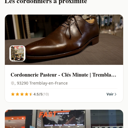
Les cordonniers à proximité
Cordonnerie Pasteur - Clés Minute | Tremblay-
en-France - 93290
, 93290 Tremblay-en-France
(10)
Voir
4.5/5