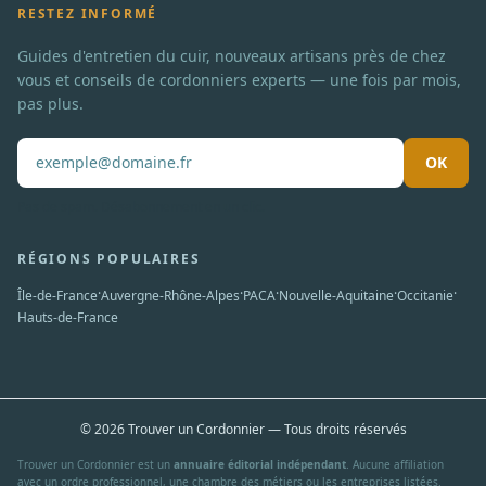
RESTEZ INFORMÉ
Guides d'entretien du cuir, nouveaux artisans près de chez
vous et conseils de cordonniers experts — une fois par mois,
pas plus.
OK
Pas de spam. Désabonnement en un clic.
RÉGIONS POPULAIRES
·
·
·
·
·
Île-de-France
Auvergne-Rhône-Alpes
PACA
Nouvelle-Aquitaine
Occitanie
Hauts-de-France
© 2026 Trouver un Cordonnier — Tous droits réservés
Trouver un Cordonnier est un
annuaire éditorial indépendant
. Aucune affiliation
avec un ordre professionnel, une chambre des métiers ou les entreprises listées.