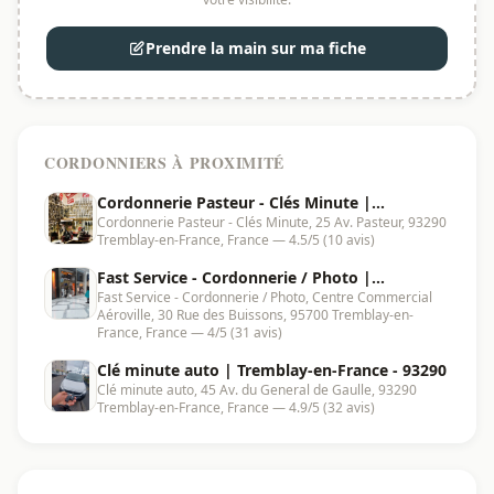
Prendre la main sur ma fiche
CORDONNIERS À PROXIMITÉ
Cordonnerie Pasteur - Clés Minute |
Cordonnerie Pasteur - Clés Minute, 25 Av. Pasteur, 93290
Tremblay-en-France - 93290
Tremblay-en-France, France — 4.5/5 (10 avis)
Fast Service - Cordonnerie / Photo |
Fast Service - Cordonnerie / Photo, Centre Commercial
Tremblay-en-France - 95700
Aéroville, 30 Rue des Buissons, 95700 Tremblay-en-
France, France — 4/5 (31 avis)
Clé minute auto | Tremblay-en-France - 93290
Clé minute auto, 45 Av. du General de Gaulle, 93290
Tremblay-en-France, France — 4.9/5 (32 avis)