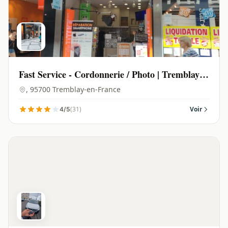
Fast Service - Cordonnerie / Photo | Tremblay-
en-France - 95700
, 95700 Tremblay-en-France
(31)
Voir
4/5