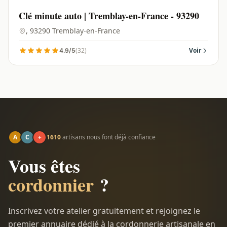
Clé minute auto | Tremblay-en-France - 93290
, 93290 Tremblay-en-France
(32)
Voir
4.9/5
A
C
+
1610
artisans nous font déjà confiance
Vous êtes
cordonnier
?
Inscrivez votre atelier gratuitement et rejoignez le
premier annuaire dédié à la cordonnerie artisanale en