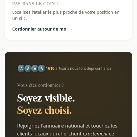
PAS DANS LE COIN ?
Localisez l'atelier le plus proche de votre position en
un clic.
Cordonnier autour de moi →
1610
artisans nous font déjà confiance
A
A
A
A
Vous êtes cordonnier ?
Soyez visible.
Soyez choisi.
Rejoignez l'annuaire national et touchez les
clients locaux qui cherchent
exactement
ce