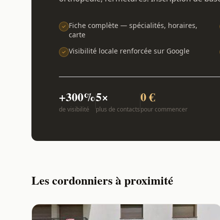
Fiche complète — spécialités, horaires,
carte
Visibilité locale renforcée sur Google
+300%
5×
0 €
de visibilité
plus de contacts
pour commencer
Les cordonniers à proximité