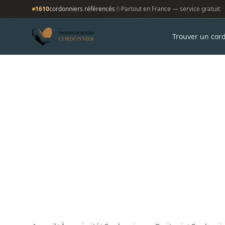
1610
cordonniers référencés
Partout en France — service gratuit
Trouver un cor