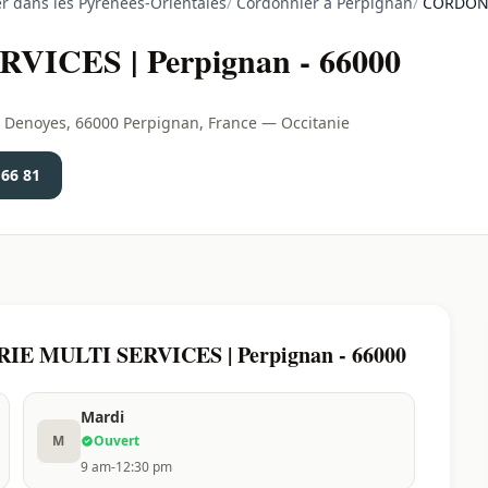
r dans les Pyrénées-Orientales
/
Cordonnier à Perpignan
/
CORDONN
CES | Perpignan - 66000
Denoyes, 66000 Perpignan, France — Occitanie
 66 81
IE MULTI SERVICES | Perpignan - 66000
Mardi
M
Ouvert
9 am-12:30 pm