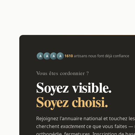
1610
artisans nous font déjà confiance
A
A
A
A
Vous êtes cordonnier ?
Soyez visible.
Soyez choisi.
Rejoignez l'annuaire national et touchez les
cherchent
exactement
ce que vous faites — 
orthopédie, fermetures. Inscription de bas