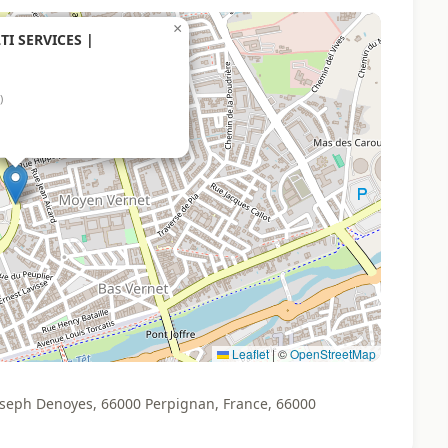
×
I SERVICES |
)
Leaflet
|
©
OpenStreetMap
eph Denoyes, 66000 Perpignan, France, 66000