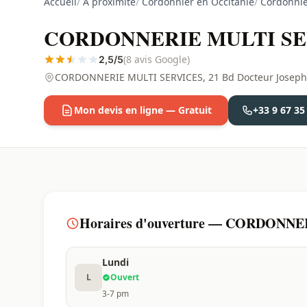
Accueil
/
À proximité
/
Cordonnier en Occitanie
/
Cordonnie
CORDONNERIE MULTI SERVI
(8 avis Google)
2,5/5
CORDONNERIE MULTI SERVICES, 21 Bd Docteur Joseph 
Mon devis en ligne — Gratuit
+33 9 67 35
Horaires d'ouverture — CORDONNER
Lundi
L
Ouvert
3-7 pm