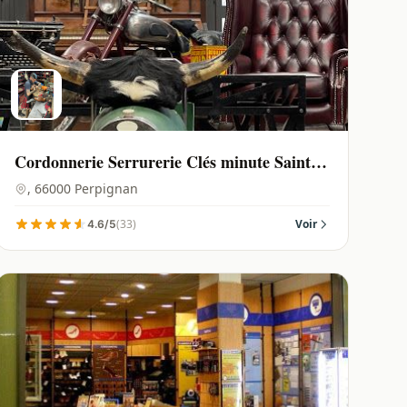
Cordonnerie Serrurerie Clés minute Saint
jean "au Louis XV" | Perpignan - 66000
, 66000 Perpignan
(33)
Voir
4.6/5