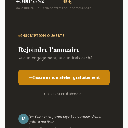
+300%
5×
0 €
de visibilité
plus de contacts
pour commencer
INSCRIPTION OUVERTE
Rejoindre l'annuaire
Aucun engagement, aucun frais caché.
Inscrire mon atelier gratuitement
Une question d'abord ?
"En 3 semaines j'avais déjà 15 nouveaux clients
M
grâce à ma fiche."