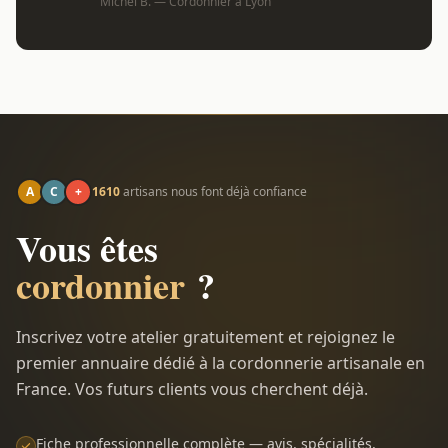
Michel B. — Cordonnier à Lyon
A
C
+
1610
artisans nous font déjà confiance
Vous êtes
cordonnier
?
Inscrivez votre atelier gratuitement et rejoignez le
premier annuaire dédié à la cordonnerie artisanale en
France. Vos futurs clients vous cherchent déjà.
Fiche professionnelle complète — avis, spécialités,