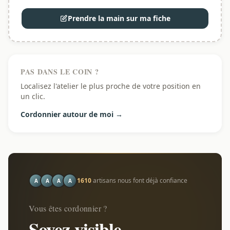
Prendre la main sur ma fiche
PAS DANS LE COIN ?
Localisez l'atelier le plus proche de votre position en
un clic.
Cordonnier autour de moi →
1610
artisans nous font déjà confiance
A
A
A
A
Vous êtes cordonnier ?
Soyez visible.