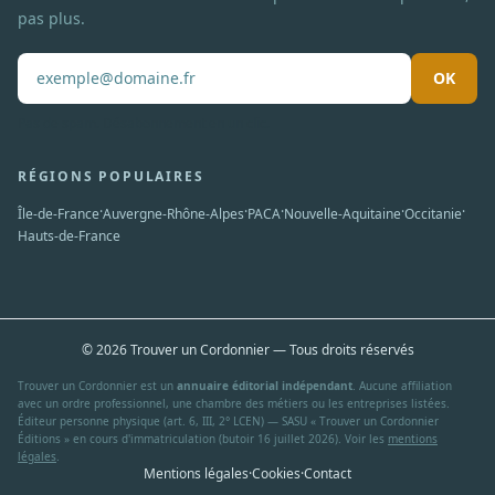
pas plus.
OK
Pas de spam. Désabonnement en un clic.
RÉGIONS POPULAIRES
·
·
·
·
·
Île-de-France
Auvergne-Rhône-Alpes
PACA
Nouvelle-Aquitaine
Occitanie
Hauts-de-France
© 2026 Trouver un Cordonnier — Tous droits réservés
Trouver un Cordonnier est un
annuaire éditorial indépendant
. Aucune affiliation
avec un ordre professionnel, une chambre des métiers ou les entreprises listées.
Éditeur personne physique (art. 6, III, 2° LCEN) — SASU « Trouver un Cordonnier
Éditions » en cours d'immatriculation (butoir 16 juillet 2026). Voir les
mentions
légales
.
Mentions légales
·
Cookies
·
Contact