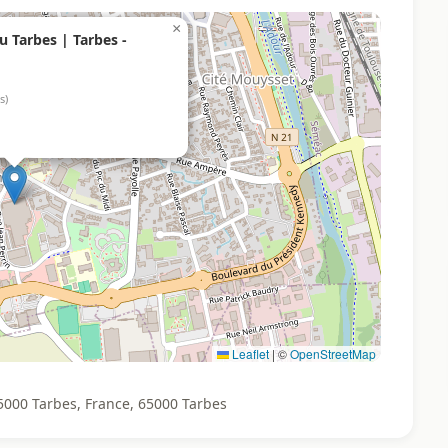
×
 Tarbes | Tarbes -
s)
Leaflet
|
©
OpenStreetMap
5000 Tarbes, France, 65000 Tarbes