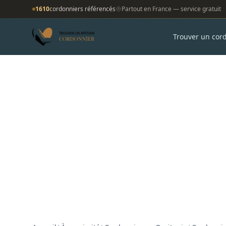
1610
cordonniers référencés
Partout en France — service gratuit
Trouver un cor