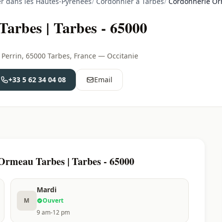
r dans les Hautes-Pyrénées
/
Cordonnier à Tarbes
/
Cordonnerie Or
arbes | Tarbes - 65000
Perrin, 65000 Tarbes, France — Occitanie
+33 5 62 34 04 08
Email
Ormeau Tarbes | Tarbes - 65000
Mardi
M
Ouvert
9 am-12 pm