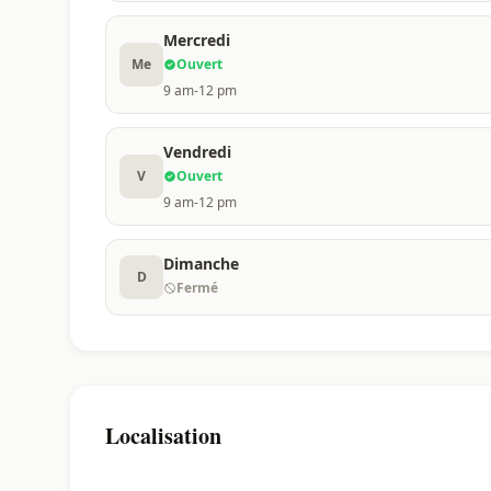
Mercredi
Me
Ouvert
9 am-12 pm
Vendredi
V
Ouvert
9 am-12 pm
Dimanche
D
Fermé
Localisation