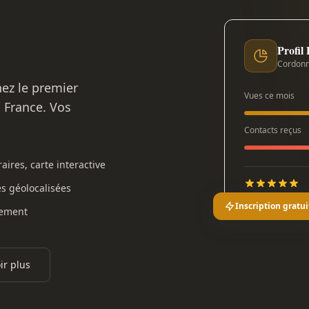
Profil
Cordonn
nez le premier
Vues ce mois
n France. Vos
Contacts reçus
aires, carte interactive
es géolocalisées
Inscription gratui
gement
ir plus