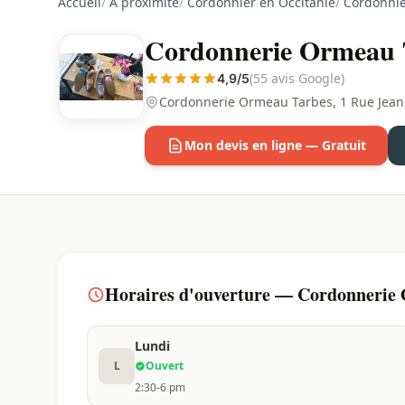
Accueil
/
À proximité
/
Cordonnier en Occitanie
/
Cordonnie
Cordonnerie Ormeau T
(55 avis Google)
4,9/5
Cordonnerie Ormeau Tarbes, 1 Rue Jean 
Mon devis en ligne — Gratuit
Horaires d'ouverture — Cordonnerie 
Lundi
L
Ouvert
2:30-6 pm