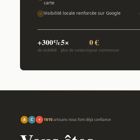
carte
Visibilité locale renforcée sur Google
+300%
5×
0 €
de visibilité
plus de contacts
pour commencer
A
C
+
1610
artisans nous font déjà confiance