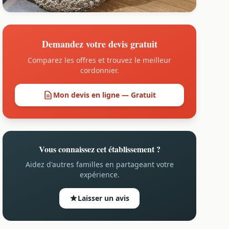
Demandez votre devis gratuit
Comparez les offres et trouvez le meilleur
cordonnier.
Mon devis en ligne — Gratuit
Vous connaissez cet établissement ?
Aidez d'autres familles en partageant votre
expérience.
Laisser un avis