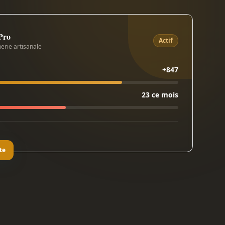
 Pro
Actif
erie artisanale
+847
23 ce mois
te