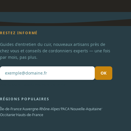
RESTEZ INFORMÉ
Guides d'entretien du cuir, nouveaux artisans près de
chez vous et conseils de cordonniers experts — une fois
par mois, pas plus.
OK
Pas de spam. Désabonnement en un clic.
RÉGIONS POPULAIRES
·
·
·
·
Île-de-France
Auvergne-Rhône-Alpes
PACA
Nouvelle-Aquitaine
·
Occitanie
Hauts-de-France