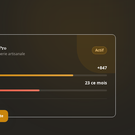
 Pro
Actif
erie artisanale
+847
23 ce mois
te