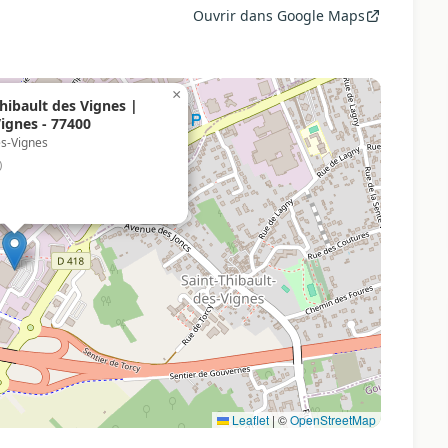
Ouvrir dans Google Maps
×
hibault des Vignes |
Vignes - 77400
es-Vignes
)
Leaflet
|
©
OpenStreetMap