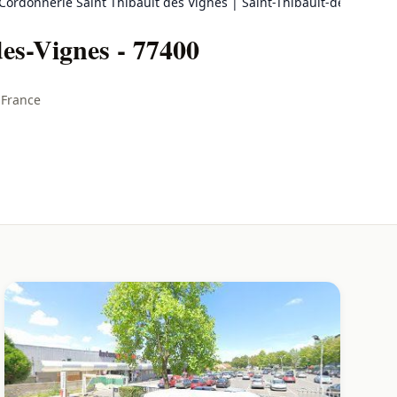
Cordonnerie Saint Thibault des Vignes | Saint-Thibault-des-Vignes
des-Vignes - 77400
-France