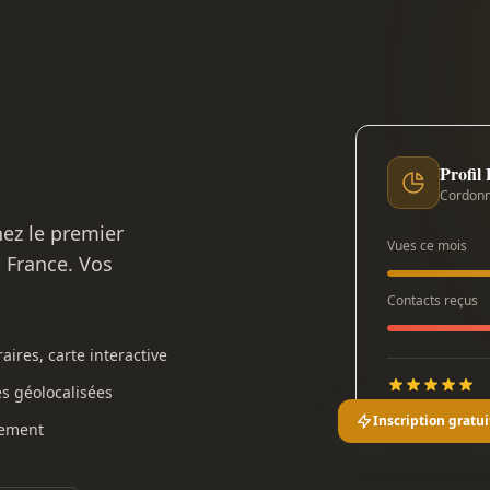
Profil
Cordonn
nez le premier
Vues ce mois
n France. Vos
Contacts reçus
aires, carte interactive
es géolocalisées
Inscription gratui
gement