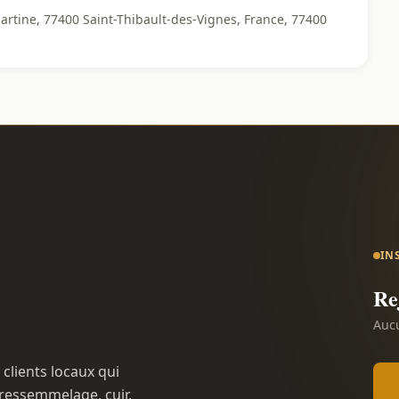
artine, 77400 Saint-Thibault-des-Vignes, France, 77400
IN
Re
Aucu
 clients locaux qui
ressemmelage, cuir,