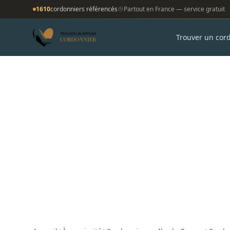
1610
cordonniers référencés
Partout en France — service gratuit
Trouver un cor