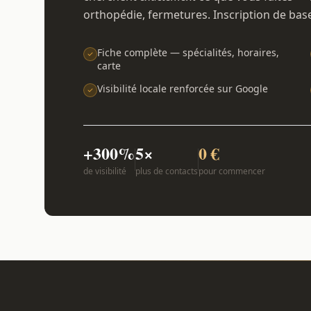
orthopédie, fermetures. Inscription de bas
Fiche complète — spécialités, horaires,
carte
Visibilité locale renforcée sur Google
+300%
5×
0 €
de visibilité
plus de contacts
pour commencer