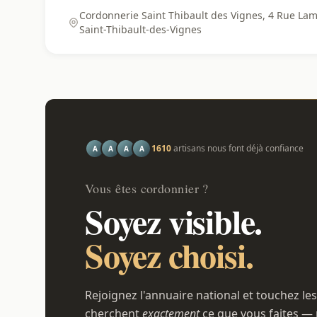
Cordonnerie Saint Thibault des Vignes, 4 Rue Lam
Saint-Thibault-des-Vignes
1610
artisans nous font déjà confiance
A
A
A
A
Vous êtes cordonnier ?
Soyez visible.
Soyez choisi.
Rejoignez l'annuaire national et touchez les
cherchent
exactement
ce que vous faites — 