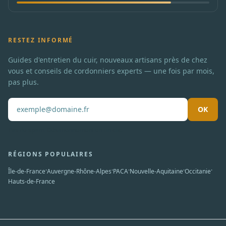
RESTEZ INFORMÉ
Guides d'entretien du cuir, nouveaux artisans près de chez
vous et conseils de cordonniers experts — une fois par mois,
pas plus.
OK
Pas de spam. Désabonnement en un clic.
RÉGIONS POPULAIRES
·
·
·
·
·
Île-de-France
Auvergne-Rhône-Alpes
PACA
Nouvelle-Aquitaine
Occitanie
Hauts-de-France