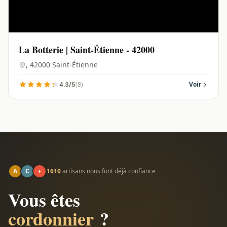
La Botterie | Saint-Étienne - 42000
, 42000 Saint-Étienne
(8)
Voir
4.3/5
A
C
+
1610
artisans nous font déjà confiance
Vous êtes
cordonnier
?