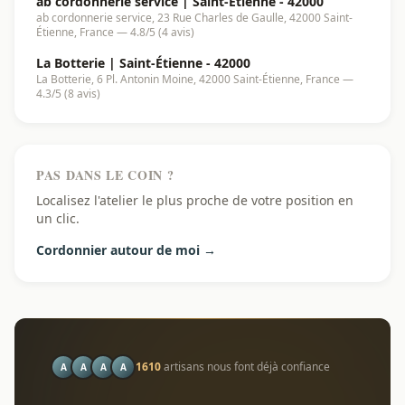
ab cordonnerie service | Saint-Étienne - 42000
ab cordonnerie service, 23 Rue Charles de Gaulle, 42000 Saint-
Étienne, France — 4.8/5 (4 avis)
La Botterie | Saint-Étienne - 42000
La Botterie, 6 Pl. Antonin Moine, 42000 Saint-Étienne, France —
4.3/5 (8 avis)
PAS DANS LE COIN ?
Localisez l'atelier le plus proche de votre position en
un clic.
Cordonnier autour de moi →
1610
artisans nous font déjà confiance
A
A
A
A