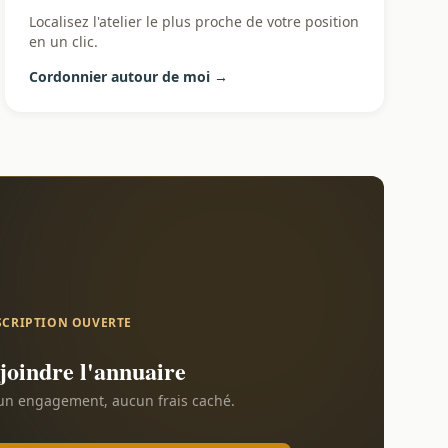
Localisez l'atelier le plus proche de votre position
en un clic.
Cordonnier autour de moi →
SCRIPTION OUVERTE
joindre l'annuaire
n engagement, aucun frais caché.