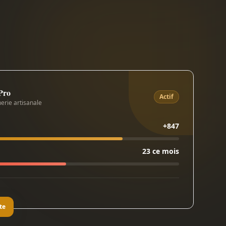
 Pro
Actif
erie artisanale
+847
23 ce mois
te