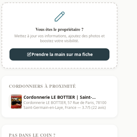
Vous êtes le propriétaire ?
Mettez à jour vos informations, ajoutez des photos et
boostez votre visibilité.
Prendre la main sur ma fiche
CORDONNIERS À PROXIMITÉ
Cordonnerie LE BOTTIER | Saint-
Cordonnerie LE BOTTIER, 57 Rue de Paris, 78100
Germain-en-Laye - 78100
Saint-Germain-en-Laye, France — 3.7/5 (22 avis)
PAS DANS LE COIN ?