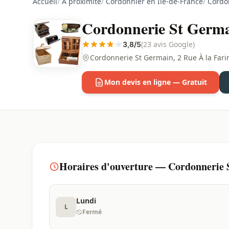
Accueil
/
À proximité
/
Cordonnier en Ile-de-France
/
Cordon
Cordonnerie St Germa
(23 avis Google)
3,8/5
Cordonnerie St Germain, 2 Rue À la Fari
Mon devis en ligne — Gratuit
Horaires d'ouverture — Cordonnerie 
Lundi
L
Fermé