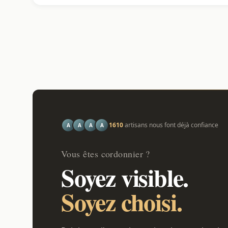
1610
artisans nous font déjà confiance
A
A
A
A
Vous êtes cordonnier ?
Soyez visible.
Soyez choisi.