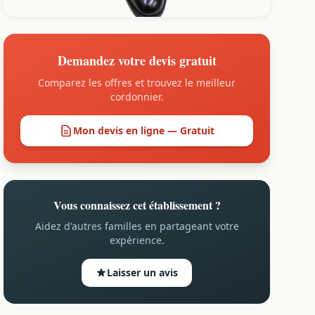
Demandez votre devis gratuit
Comparez les offres et trouvez le meilleur
cordonnier.
Mon devis en ligne — Gratuit
Vous connaissez cet établissement ?
Aidez d'autres familles en partageant votre
expérience.
Laisser un avis