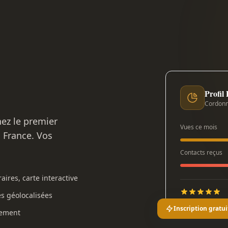
Profil
Cordonn
nez le premier
Vues ce mois
n France. Vos
Contacts reçus
aires, carte interactive
es géolocalisées
Inscription gratui
gement