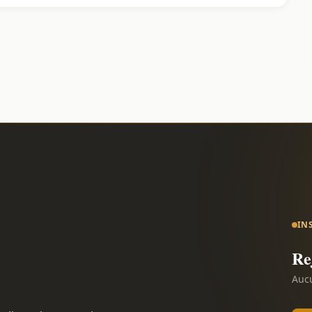
IN
Re
Aucu