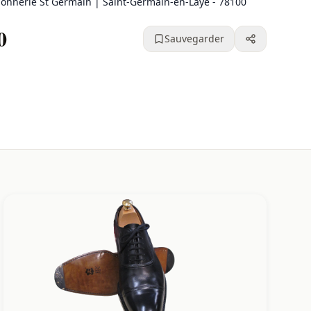
onnerie St Germain | Saint-Germain-en-Laye - 78100
0
Sauvegarder