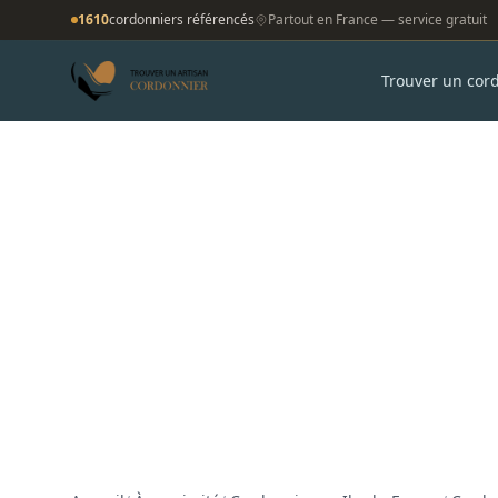
1610
cordonniers référencés
Partout en France — service gratuit
Trouver un cor