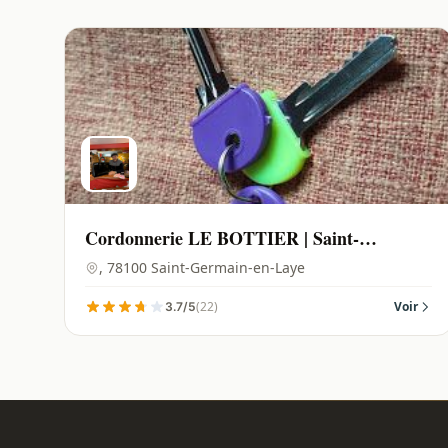
Cordonnerie LE BOTTIER | Saint-
Germain-en-Laye - 78100
, 78100 Saint-Germain-en-Laye
(22)
Voir
3.7/5