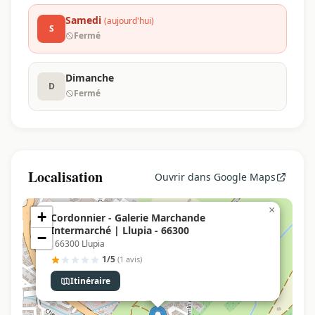
Samedi
(aujourd'hui)
S
Fermé
Dimanche
D
Fermé
Localisation
Ouvrir dans Google Maps
×
+
Cordonnier - Galerie Marchande
Intermarché | Llupia - 66300
−
, 66300 Llupia
1/5
(1 avis)
Itinéraire