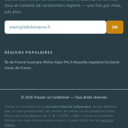
vous et conseils de cordonniers experts — une fois par mois,
pas plus.
OK
Pas de spam. Désabonnement en un clic.
RÉGIONS POPULAIRES
·
·
·
·
·
Île-de-France
Auvergne-Rhône-Alpes
PACA
Nouvelle-Aquitaine
Occitanie
Hauts-de-France
© 2026 Trouver un Cordonnier — Tous droits réservés
Trouver un Cordonnier est un
annuaire éditorial indépendant
. Aucune affiliation
avec un ordre professionnel, une chambre des métiers ou les entreprises listées.
Éditeur personne physique (art. 6, III, 2° LCEN) — SASU « Trouver un Cordonnier
Éditions » en cours d'immatriculation (butoir 16 juillet 2026). Voir les
mentions
légales
.