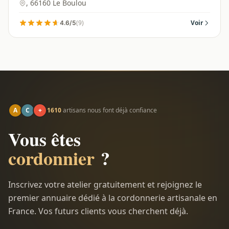
Boulou - 66160
, 66160 Le Boulou
(9)
Voir
4.6/5
A
C
+
1610
artisans nous font déjà confiance
Vous êtes
cordonnier
?
Inscrivez votre atelier gratuitement et rejoignez le
premier annuaire dédié à la cordonnerie artisanale en
France. Vos futurs clients vous cherchent déjà.