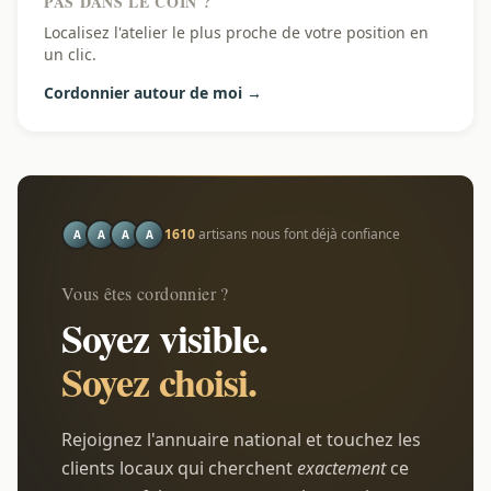
PAS DANS LE COIN ?
Localisez l'atelier le plus proche de votre position en
un clic.
Cordonnier autour de moi →
1610
artisans nous font déjà confiance
A
A
A
A
Vous êtes cordonnier ?
Soyez visible.
Soyez choisi.
Rejoignez l'annuaire national et touchez les
clients locaux qui cherchent
exactement
ce