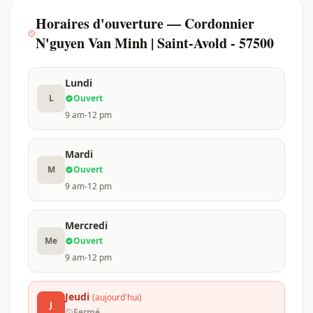
Horaires d'ouverture — Cordonnier
N'guyen Van Minh | Saint-Avold - 57500
Lundi
L
Ouvert
9 am-12 pm
Mardi
M
Ouvert
9 am-12 pm
Mercredi
Me
Ouvert
9 am-12 pm
Jeudi
(aujourd'hui)
J
Fermé