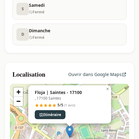
Samedi
S
Fermé
Dimanche
D
Fermé
Localisation
Ouvrir dans Google Maps
×
+
Floja | Saintes - 17100
, 17100 Saintes
−
5/5
(1 avis)
Itinéraire