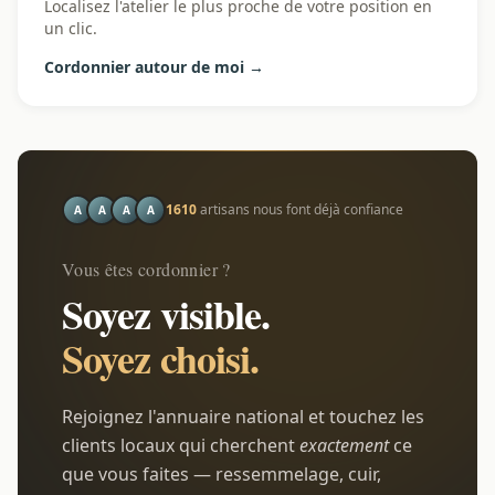
Localisez l'atelier le plus proche de votre position en
un clic.
Cordonnier autour de moi →
1610
artisans nous font déjà confiance
A
A
A
A
Vous êtes cordonnier ?
Soyez visible.
Soyez choisi.
Rejoignez l'annuaire national et touchez les
clients locaux qui cherchent
exactement
ce
que vous faites — ressemmelage, cuir,