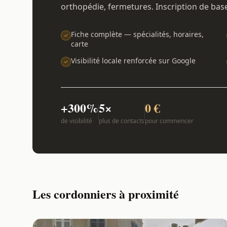
orthopédie, fermetures. Inscription de bas
Fiche complète — spécialités, horaires,
carte
Visibilité locale renforcée sur Google
+300%
5×
0 €
de visibilité
plus de contacts
pour commencer
Les cordonniers à proximité