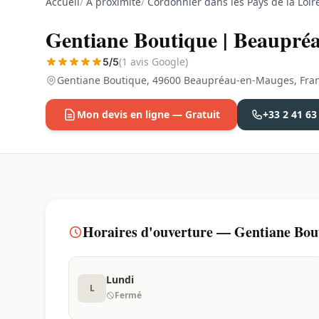
Accueil
/
À proximité
/
Cordonnier dans les Pays de la Loir
Gentiane Boutique | Beaupré
(1 avis Google)
5/5
Gentiane Boutique, 49600 Beaupréau-en-Mauges, Franc
Mon devis en ligne — Gratuit
+33 2 41 63
Horaires d'ouverture — Gentiane Bou
Lundi
L
Fermé