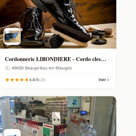
Cordonnerie LIRONDIERE - Cordo cles
cadeaux | Beaupréau-en-Mauges - 49600
, 49600 Beaupréau-en-Mauges
(26)
Voir
4.8/5