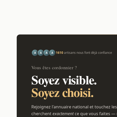
1610
artisans nous font déjà confiance
A
A
A
A
Vous êtes cordonnier ?
Soyez visible.
Soyez choisi.
Rejoignez l'annuaire national et touchez les
cherchent
exactement
ce que vous faites — 