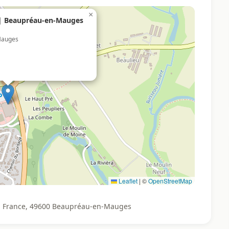
×
 | Beaupréau-en-Mauges
Mauges
Leaflet
|
©
OpenStreetMap
, France, 49600 Beaupréau-en-Mauges