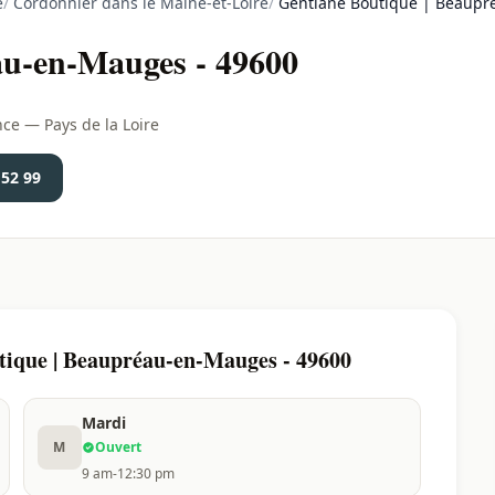
e
/
Cordonnier dans le Maine-et-Loire
/
Gentiane Boutique | Beaupr
au-en-Mauges - 49600
e — Pays de la Loire
 52 99
tique | Beaupréau-en-Mauges - 49600
Mardi
M
Ouvert
9 am-12:30 pm