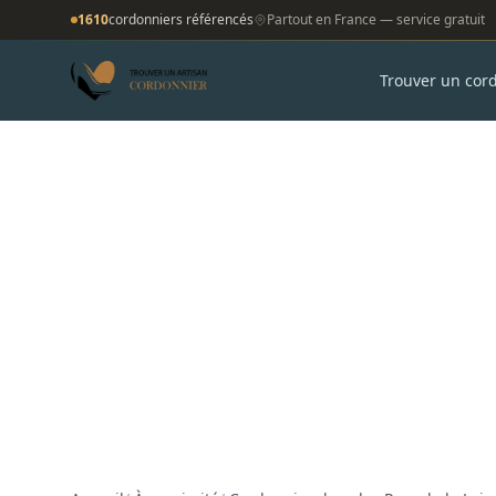
1610
cordonniers référencés
Partout en France — service gratuit
Trouver un cor