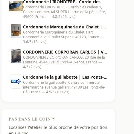
Cordonnerie LIRONDIERE - Cordo cles
Cordonnerie LIRONDIERE - Cordo cles cadeaux,
cadeaux | Beaupréau-en-Mauges - 49600
Centre commercial SUPER U - rue de la pépinière,
49600, France — 4.8/5 (26 avis)
Cordonnerie Maroquinerie du Chalet |
Cordonnerie Maroquinerie du Chalet, Parc
Chemillé-en-Anjou -
Commercial du Chalet Super U 49120, France —
3.6/5 (13 avis)
CORDONNERIE CORPORAN CARLOS | Val
CORDONNERIE CORPORAN CARLOS, 20 Rue de la
d'Erdre-Auxence - 49440
Fontaine, 49440 Val d'Erdre-Auxence, France —
4/5 (2 avis)
Cordonnerie la guillebotte | Les Ponts-
Cordonnerie la guillebotte, Centre commercial
de-Cé - 49130
intermarche avenue gallieni, 49130 Les Ponts-de-
Cé, France — 4.5/5 (10 avis)
PAS DANS LE COIN ?
Localisez l'atelier le plus proche de votre position
en un clic.