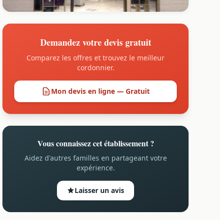
Demandez votre devis gratuit
Comparez les offres et trouvez le meilleur
cordonnier.
Mon devis en ligne — Gratuit
Vous connaissez cet établissement ?
Aidez d'autres familles en partageant votre
expérience.
Laisser un avis