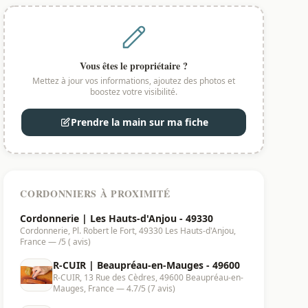
Vous êtes le propriétaire ?
Mettez à jour vos informations, ajoutez des photos et
boostez votre visibilité.
Prendre la main sur ma fiche
CORDONNIERS À PROXIMITÉ
Cordonnerie | Les Hauts-d'Anjou - 49330
Cordonnerie, Pl. Robert le Fort, 49330 Les Hauts-d'Anjou,
France — /5 ( avis)
R-CUIR | Beaupréau-en-Mauges - 49600
R-CUIR, 13 Rue des Cèdres, 49600 Beaupréau-en-
Mauges, France — 4.7/5 (7 avis)