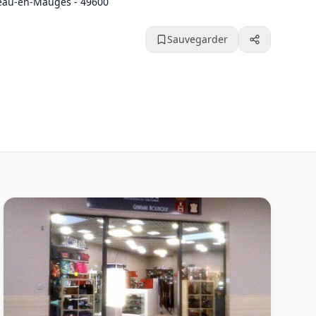
éau-en-Mauges - 49600
Sauvegarder