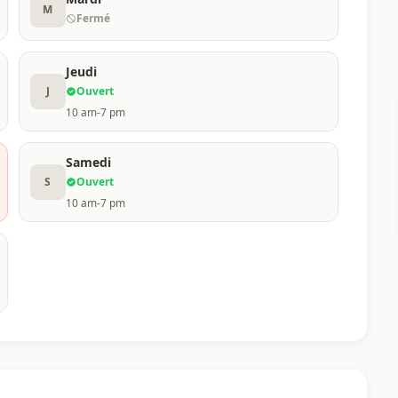
M
Fermé
Jeudi
J
Ouvert
10 am-7 pm
Samedi
S
Ouvert
10 am-7 pm