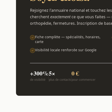
Rejoignez l'annuaire national et touchez les
cherchent
exactement
ce que vous faites — 
orthopédie, fermetures. Inscription de bas
Fiche complète — spécialités, horaires,
carte
Visibilité locale renforcée sur Google
+300%
5×
0 €
de visibilité
plus de contacts
pour commencer