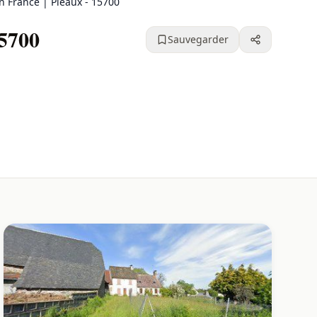
en France | Pleaux - 15700
15700
Sauvegarder