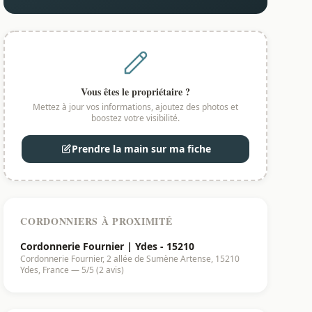
Vous êtes le propriétaire ?
Mettez à jour vos informations, ajoutez des photos et
boostez votre visibilité.
Prendre la main sur ma fiche
CORDONNIERS À PROXIMITÉ
Cordonnerie Fournier | Ydes - 15210
Cordonnerie Fournier, 2 allée de Sumène Artense, 15210
Ydes, France — 5/5 (2 avis)