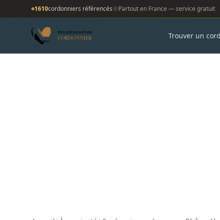
1610
cordonniers référencés
Partout en France — service gratuit
Trouver un cor