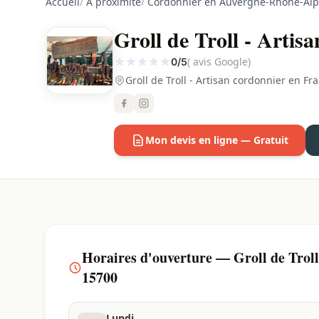
Accueil
/
À proximité
/
Cordonnier en Auvergne-Rhône-Alp
Groll de Troll - Artis
( avis Google)
0/5
Groll de Troll - Artisan cordonnier en 
Mon devis en ligne — Gratuit
Horaires d'ouverture — Groll de Troll 
15700
Lundi