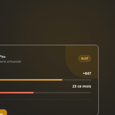
 Pro
Actif
erie artisanale
+847
23 ce mois
te