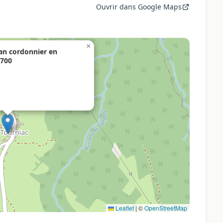
Ouvrir dans Google Maps
×
isan cordonnier en
5700
Leaflet
|
©
OpenStreetMap