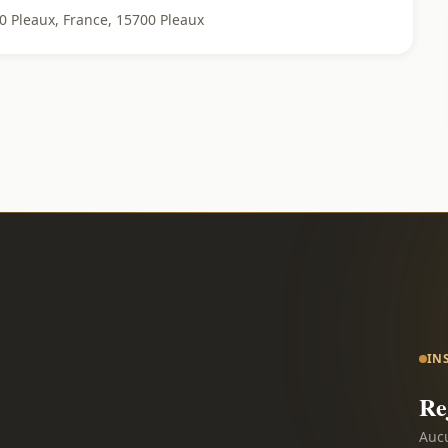
00 Pleaux, France, 15700 Pleaux
IN
Re
Aucu