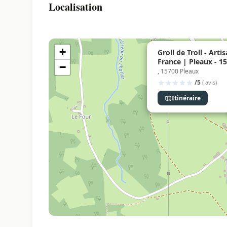
Localisation
+
Groll de Troll - Art
France | Pleaux - 1
−
, 15700 Pleaux
/5
( avis)
Itinéraire