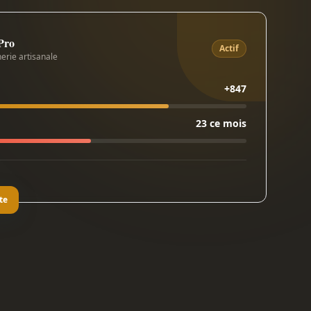
 Pro
Actif
erie artisanale
+847
23 ce mois
te