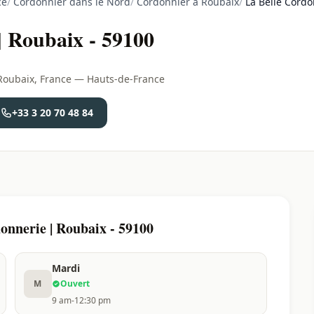
ce
/
Cordonnier dans le Nord
/
Cordonnier à Roubaix
/
La Belle Cordo
| Roubaix - 59100
 Roubaix, France — Hauts-de-France
+33 3 20 70 48 84
onnerie | Roubaix - 59100
Mardi
M
Ouvert
9 am-12:30 pm