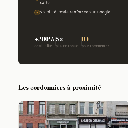
carte
Visibilité locale renforcée sur Google
+300%
5×
0 €
de visibilité
plus de contacts
pour commencer
Les cordonniers à proximité