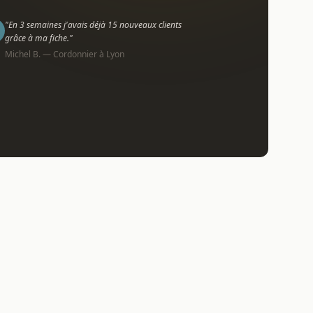
"En 3 semaines j'avais déjà 15 nouveaux clients
grâce à ma fiche."
Michel B. — Cordonnier à Lyon