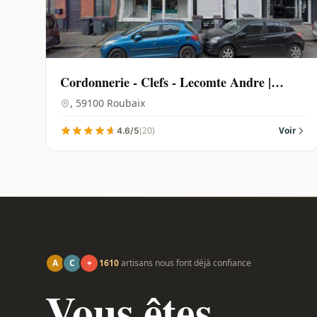
Cordonnerie - Clefs - Lecomte Andre |
Roubaix - 59100
, 59100 Roubaix
(20)
Voir
4.6/5
A
C
+
1610
artisans nous font déjà confiance
Vous êtes