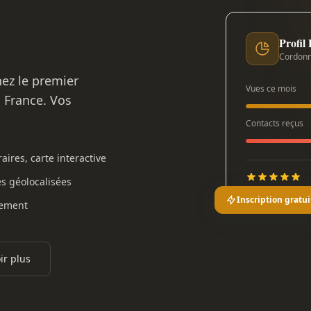
Profil
Cordonn
nez le premier
Vues ce mois
n France. Vos
Contacts reçus
aires, carte interactive
es géolocalisées
Inscription gratui
gement
ir plus