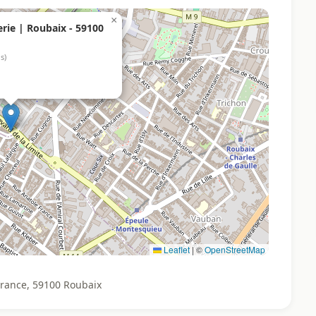
×
rie | Roubaix - 59100
is)
Leaflet
|
©
OpenStreetMap
France, 59100 Roubaix