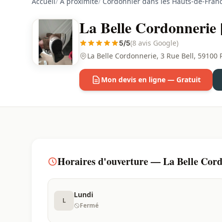
Accueil
/
À proximité
/
Cordonnier dans les Hauts-de-Fran
La Belle Cordonnerie 
(8 avis Google)
5/5
La Belle Cordonnerie, 3 Rue Bell, 59100
Mon devis en ligne — Gratuit
Horaires d'ouverture — La Belle Cord
Lundi
L
Fermé