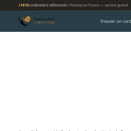
1610
cordonniers référencés
Partout en France — service gratuit
Trouver un cor