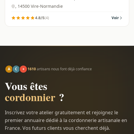
14500
, 14500 Vire-Normandie
(4)
Voir
4.8/5
A
C
+
1610
artisans nous font déjà confiance
Vous êtes
cordonnier
?
Inscrivez votre atelier gratuitement et rejoignez le
premier annuaire dédié à la cordonnerie artisanale en
France. Vos futurs clients vous cherchent déjà.