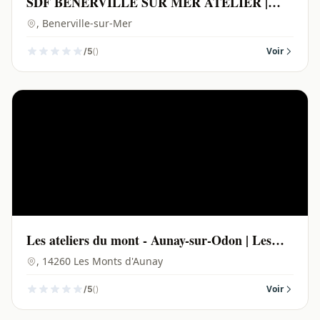
SDF BENERVILLE SUR MER ATELIER |
Benerville-sur-Mer -
, Benerville-sur-Mer
()
Voir
/5
Les ateliers du mont - Aunay-sur-Odon | Les
Monts d'Aunay - 14260
, 14260 Les Monts d'Aunay
()
Voir
/5