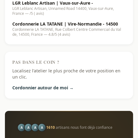
LGR Leblanc Artisan | Vaux-sur-Aure -
LGR Leblanc Artisan, Unnamed Road 14400, Vaux-sur-Aure,
France — /5 ( avis)
Cordonnerie LA TATANE | Vire-Normandie - 14500
Cordonnerie LA TATANE, Rue Colbert Centre Commercial du Val
de, 14500, France — 4.8/5 (4 avis)
PAS DANS LE COIN ?
Localisez l'atelier le plus proche de votre position en
un clic.
Cordonnier autour de moi →
1610
artisans nous font déjà confiance
A
A
A
A