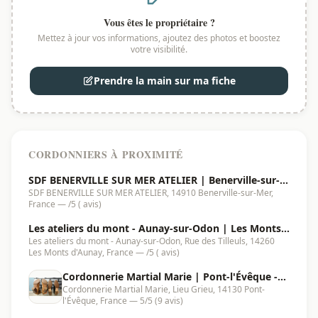
Vous êtes le propriétaire ?
Mettez à jour vos informations, ajoutez des photos et boostez
votre visibilité.
Prendre la main sur ma fiche
CORDONNIERS À PROXIMITÉ
SDF BENERVILLE SUR MER ATELIER | Benerville-sur-
SDF BENERVILLE SUR MER ATELIER, 14910 Benerville-sur-Mer,
Mer -
France — /5 ( avis)
Les ateliers du mont - Aunay-sur-Odon | Les Monts
Les ateliers du mont - Aunay-sur-Odon, Rue des Tilleuls, 14260
d'Aunay - 14260
Les Monts d'Aunay, France — /5 ( avis)
Cordonnerie Martial Marie | Pont-l'Évêque -
Cordonnerie Martial Marie, Lieu Grieu, 14130 Pont-
14130
l'Évêque, France — 5/5 (9 avis)