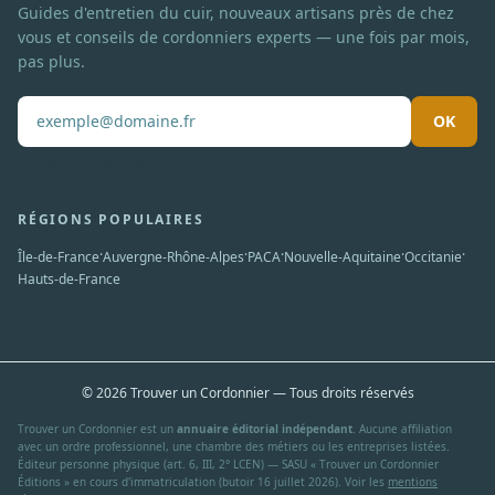
Guides d'entretien du cuir, nouveaux artisans près de chez
vous et conseils de cordonniers experts — une fois par mois,
pas plus.
OK
Pas de spam. Désabonnement en un clic.
RÉGIONS POPULAIRES
·
·
·
·
·
Île-de-France
Auvergne-Rhône-Alpes
PACA
Nouvelle-Aquitaine
Occitanie
Hauts-de-France
© 2026 Trouver un Cordonnier — Tous droits réservés
Trouver un Cordonnier est un
annuaire éditorial indépendant
. Aucune affiliation
avec un ordre professionnel, une chambre des métiers ou les entreprises listées.
Éditeur personne physique (art. 6, III, 2° LCEN) — SASU « Trouver un Cordonnier
Éditions » en cours d'immatriculation (butoir 16 juillet 2026). Voir les
mentions