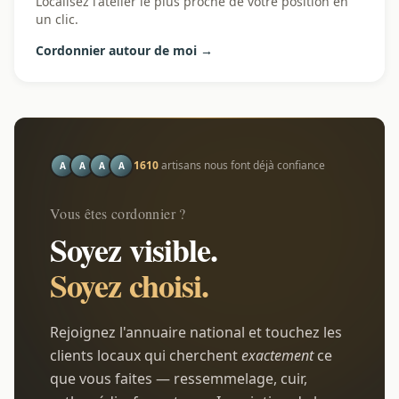
Localisez l'atelier le plus proche de votre position en
un clic.
Cordonnier autour de moi →
1610
artisans nous font déjà confiance
A
A
A
A
Vous êtes cordonnier ?
Soyez visible.
Soyez choisi.
Rejoignez l'annuaire national et touchez les
clients locaux qui cherchent
exactement
ce
que vous faites — ressemmelage, cuir,