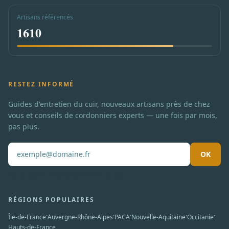
Artisans référencés
1610
RESTEZ INFORMÉ
Guides d'entretien du cuir, nouveaux artisans près de chez
vous et conseils de cordonniers experts — une fois par mois,
pas plus.
OK
Pas de spam. Désabonnement en un clic.
RÉGIONS POPULAIRES
·
·
·
·
·
Île-de-France
Auvergne-Rhône-Alpes
PACA
Nouvelle-Aquitaine
Occitanie
Hauts-de-France