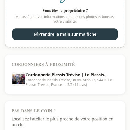
Vous êtes le propriétaire ?
Mettez à jour vos informations, ajoutez des photos et boostez
votre visibilité.
Prendre la main sur ma fiche
CORDONNIERS À PROXIMITÉ
Cordonnerie Plessis Trévise | Le Plessis-
Cordonnerie Plessis Trévise, 38 Av. Ardouin, 94420 Le
Trévise - 94420
Plessis-Trévise, France — 5/5 (11 avis)
PAS DANS LE COIN ?
Localisez l'atelier le plus proche de votre position en
un clic.