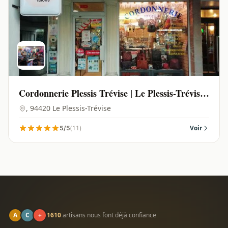
Cordonnerie Plessis Trévise | Le Plessis-Trévise
- 94420
, 94420 Le Plessis-Trévise
(11)
Voir
5/5
A
C
+
1610
artisans nous font déjà confiance