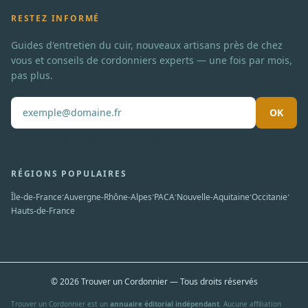
RESTEZ INFORMÉ
Guides d'entretien du cuir, nouveaux artisans près de chez
vous et conseils de cordonniers experts — une fois par mois,
pas plus.
OK
Pas de spam. Désabonnement en un clic.
RÉGIONS POPULAIRES
·
·
·
·
·
Île-de-France
Auvergne-Rhône-Alpes
PACA
Nouvelle-Aquitaine
Occitanie
Hauts-de-France
© 2026 Trouver un Cordonnier — Tous droits réservés
Trouver un Cordonnier est un
annuaire éditorial indépendant
. Aucune affiliation