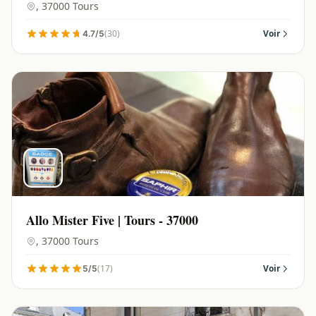
Nationale | Tours - 37000
, 37000 Tours
(30)
Voir
4.7/5
Allo Mister Five | Tours - 37000
, 37000 Tours
(17)
Voir
5/5