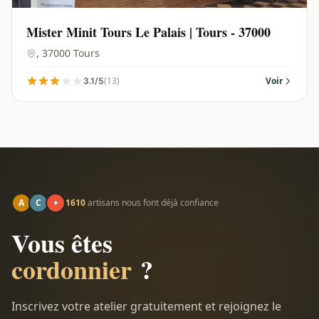
Mister Minit Tours Le Palais | Tours - 37000
, 37000 Tours
(13)
Voir
3.1/5
A
C
+
1610
artisans nous font déjà confiance
Vous êtes
cordonnier
?
Inscrivez votre atelier gratuitement et rejoignez le