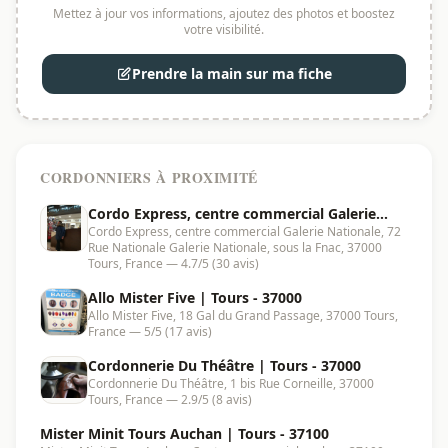
Mettez à jour vos informations, ajoutez des photos et boostez
votre visibilité.
Prendre la main sur ma fiche
CORDONNIERS À PROXIMITÉ
Cordo Express, centre commercial Galerie
Cordo Express, centre commercial Galerie Nationale, 72
Nationale | Tours - 37000
Rue Nationale Galerie Nationale, sous la Fnac, 37000
Tours, France — 4.7/5 (30 avis)
Allo Mister Five | Tours - 37000
Allo Mister Five, 18 Gal du Grand Passage, 37000 Tours,
France — 5/5 (17 avis)
Cordonnerie Du Théâtre | Tours - 37000
Cordonnerie Du Théâtre, 1 bis Rue Corneille, 37000
Tours, France — 2.9/5 (8 avis)
Mister Minit Tours Auchan | Tours - 37100