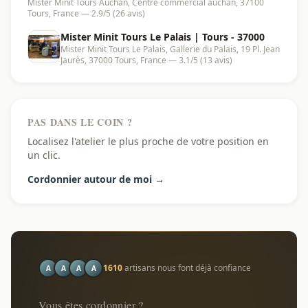
Mister Minit Tours Auchan, Centre commercial auchan, 37100
Tours, France — 2.9/5 (26 avis)
Mister Minit Tours Le Palais | Tours - 37000
Mister Minit Tours Le Palais, Gallerie du Palais, 19 Pl. Jean
Jaurès, 37000 Tours, France — 3.1/5 (13 avis)
PAS DANS LE COIN ?
Localisez l'atelier le plus proche de votre position en
un clic.
Cordonnier autour de moi →
1610
artisans nous font déjà confiance
A
A
A
A
Vous êtes cordonnier ?