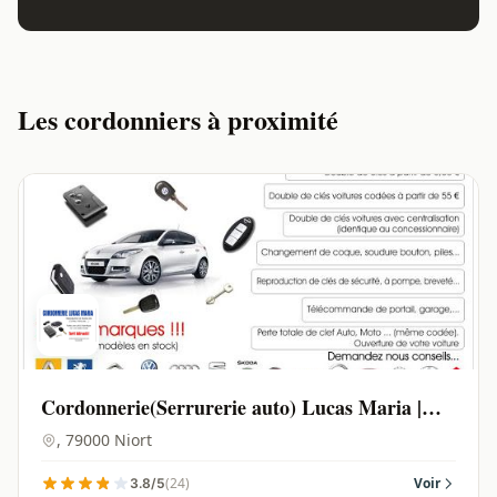
Les cordonniers à proximité
Cordonnerie(Serrurerie auto) Lucas Maria |
Niort - 79000
, 79000 Niort
(24)
Voir
3.8/5