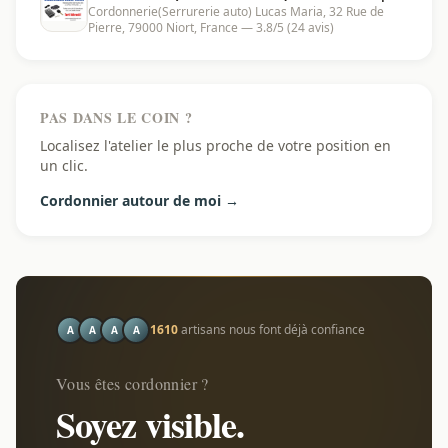
Cordonnerie(Serrurerie auto) Lucas Maria, 32 Rue de
Niort - 79000
Pierre, 79000 Niort, France — 3.8/5 (24 avis)
PAS DANS LE COIN ?
Localisez l'atelier le plus proche de votre position en
un clic.
Cordonnier autour de moi →
1610
artisans nous font déjà confiance
A
A
A
A
Vous êtes cordonnier ?
Soyez visible.