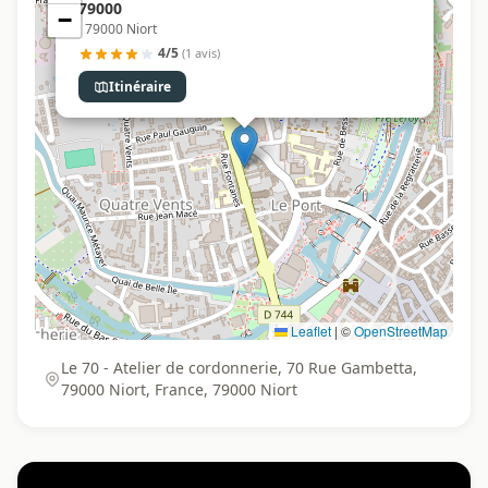
79000
−
, 79000 Niort
4/5
(1 avis)
Itinéraire
Leaflet
|
©
OpenStreetMap
Le 70 - Atelier de cordonnerie, 70 Rue Gambetta,
79000 Niort, France, 79000 Niort