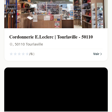
Cordonnerie E.Leclerc | Tourlaville - 50110
, 50110 Tourlaville
()
Voir
/5