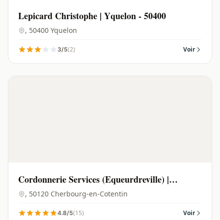
Lepicard Christophe | Yquelon - 50400
, 50400 Yquelon
(2)
Voir
3/5
Cordonnerie Services (Equeurdreville) |
Cherbourg-en-Cotentin - 50120
, 50120 Cherbourg-en-Cotentin
(15)
Voir
4.8/5