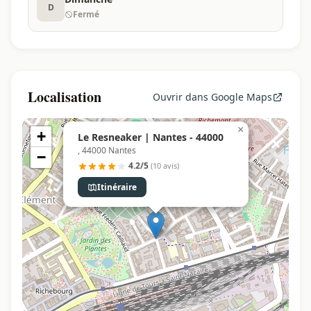
D
Fermé
Localisation
Ouvrir dans Google Maps
×
+
Le Resneaker | Nantes - 44000
, 44000 Nantes
−
4.2/5
(10 avis)
Itinéraire