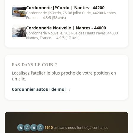
Cordonnerie JPCordo | Nantes - 44200
Cordonnerie JPCordo, 75 Bd Joliot Curie, 44200 Nantes,
France — 4.8/5 (58 avis)
Cordonnerie Nouvelle | Nantes - 44000
Cordonnerie Nouvelle, 163 Rue des Hauts Pavés, 44000
Nantes, France — 4.9/5 (17 avis)
PAS DANS LE COIN ?
Localisez l'atelier le plus proche de votre position en
un clic.
Cordonnier autour de moi →
1610
artisans nous font déjà confiance
A
A
A
A