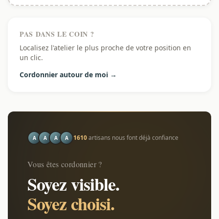
PAS DANS LE COIN ?
Localisez l'atelier le plus proche de votre position en
un clic.
Cordonnier autour de moi →
1610
artisans nous font déjà confiance
A
A
A
A
Vous êtes cordonnier ?
Soyez visible.
Soyez choisi.