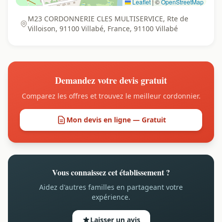
Leaflet
|
©
OpenStreetMap
M23 CORDONNERIE CLES MULTISERVICE, Rte de
Villoison, 91100 Villabé, France, 91100 Villabé
Demandez votre devis gratuit
Comparez les offres et trouvez le meilleur cordonnier.
Mon devis en ligne — Gratuit
Vous connaissez cet établissement ?
Aidez d'autres familles en partageant votre
expérience.
Laisser un avis