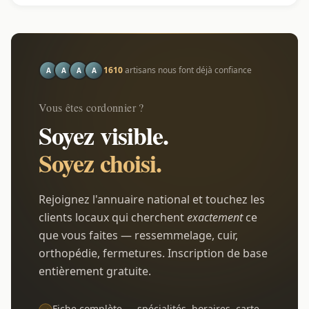
1610
artisans nous font déjà confiance
A
A
A
A
Vous êtes cordonnier ?
Soyez visible.
Soyez choisi.
Rejoignez l'annuaire national et touchez les
clients locaux qui cherchent
exactement
ce
que vous faites — ressemmelage, cuir,
orthopédie, fermetures. Inscription de base
entièrement gratuite.
Fiche complète — spécialités, horaires, carte