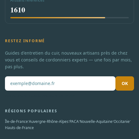
Artisans référencés
1610
RESTEZ INFORMÉ
Guides d'entretien du cuir, nouveaux artisans près de chez
vous et conseils de cordonniers experts — une fois par mois,
pas plus.
OK
Pas de spam. Désabonnement en un clic.
RÉGIONS POPULAIRES
·
·
·
·
·
Île-de-France
Auvergne-Rhône-Alpes
PACA
Nouvelle-Aquitaine
Occitanie
Hauts-de-France