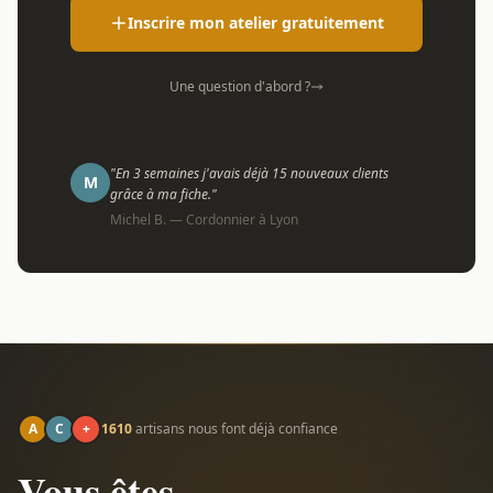
Inscrire mon atelier gratuitement
Une question d'abord ?
"En 3 semaines j'avais déjà 15 nouveaux clients
M
grâce à ma fiche."
Michel B. — Cordonnier à Lyon
A
C
+
1610
artisans nous font déjà confiance
Vous êtes