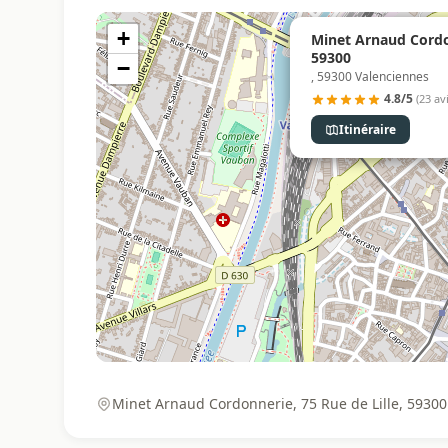
+
Minet Arnaud Cordo
59300
−
, 59300 Valenciennes
4.8/5
(23 avi
Itinéraire
Minet Arnaud Cordonnerie, 75 Rue de Lille, 59300