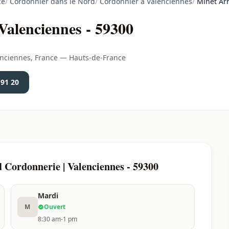
ce
/
Cordonnier dans le Nord
/
Cordonnier à Valenciennes
/
Minet Ar
Valenciennes - 59300
enciennes, France — Hauts-de-France
 91 20
Cordonnerie | Valenciennes - 59300
Mardi
M
Ouvert
8:30 am-1 pm