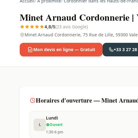
Accueil
/
À proximité
/
Cordonnier dans les Hauts-de-Fran
Minet Arnaud Cordonnerie | 
(23 avis Google)
4,8/5
Minet Arnaud Cordonnerie, 75 Rue de Lille, 59300 Val
Mon devis en ligne — Gratuit
+33 3 27 28
Horaires d'ouverture — Minet Arnaud 
Lundi
L
Ouvert
1:30-6 pm