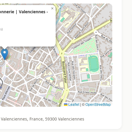
×
nnerie | Valenciennes -
s)
Leaflet
|
©
OpenStreetMap
 Valenciennes, France, 59300 Valenciennes