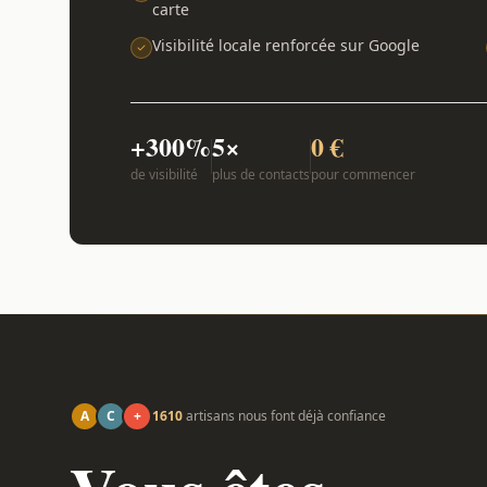
carte
Visibilité locale renforcée sur Google
+300%
5×
0 €
de visibilité
plus de contacts
pour commencer
A
C
+
1610
artisans nous font déjà confiance