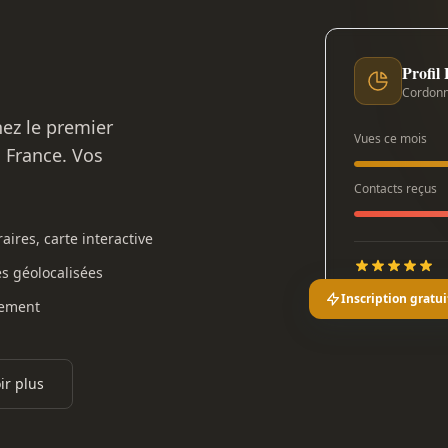
Profil
Cordonn
nez le premier
Vues ce mois
n France. Vos
Contacts reçus
aires, carte interactive
es géolocalisées
Inscription gratui
gement
ir plus