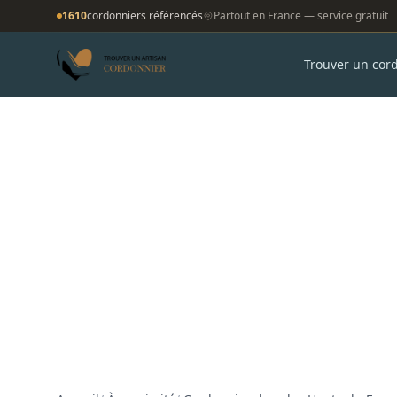
1610
cordonniers référencés
Partout en France — service gratuit
Trouver un cor