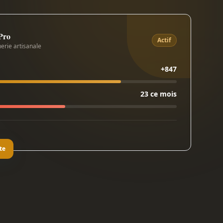
 Pro
Actif
erie artisanale
+847
23 ce mois
te