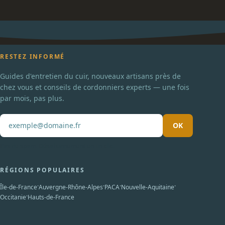
RESTEZ INFORMÉ
Guides d'entretien du cuir, nouveaux artisans près de
chez vous et conseils de cordonniers experts — une fois
par mois, pas plus.
OK
Pas de spam. Désabonnement en un clic.
RÉGIONS POPULAIRES
·
·
·
·
Île-de-France
Auvergne-Rhône-Alpes
PACA
Nouvelle-Aquitaine
·
Occitanie
Hauts-de-France