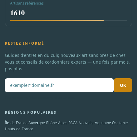
Artisans référencés
1610
RESTEZ INFORMÉ
Guides d'entretien du cuir, nouveaux artisans près de chez
vous et conseils de cordonniers experts — une fois par mois,
pas plus.
OK
Pas de spam. Désabonnement en un clic.
RÉGIONS POPULAIRES
·
·
·
·
·
Île-de-France
Auvergne-Rhône-Alpes
PACA
Nouvelle-Aquitaine
Occitanie
Hauts-de-France