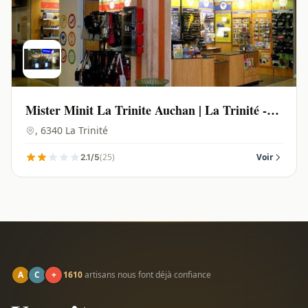
Mister Minit La Trinite Auchan | La Trinité -
06340
, 6340 La Trinité
(25)
Voir
2.1/5
A
C
+
1610
artisans nous font déjà confiance