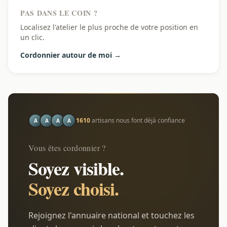
PAS DANS LE COIN ?
Localisez l'atelier le plus proche de votre position en
un clic.
Cordonnier autour de moi →
1610
artisans nous font déjà confiance
A
A
A
A
Vous êtes cordonnier ?
Soyez visible.
Soyez choisi.
Rejoignez l'annuaire national et touchez les