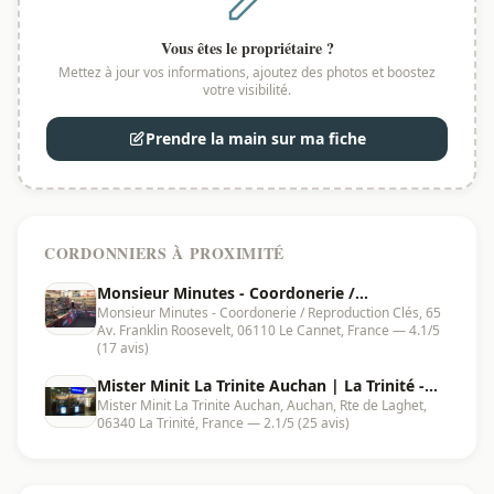
Vous êtes le propriétaire ?
Mettez à jour vos informations, ajoutez des photos et boostez
votre visibilité.
Prendre la main sur ma fiche
CORDONNIERS À PROXIMITÉ
Monsieur Minutes - Coordonerie /
Monsieur Minutes - Coordonerie / Reproduction Clés, 65
Reproduction Clés | Le Cannet - 06110
Av. Franklin Roosevelt, 06110 Le Cannet, France — 4.1/5
(17 avis)
Mister Minit La Trinite Auchan | La Trinité -
Mister Minit La Trinite Auchan, Auchan, Rte de Laghet,
06340
06340 La Trinité, France — 2.1/5 (25 avis)