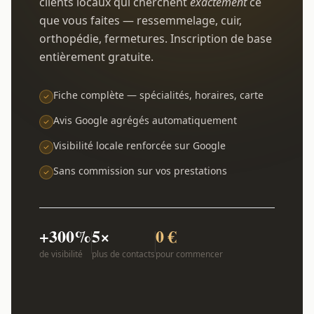
clients locaux qui cherchent
exactement
ce
que vous faites — ressemmelage, cuir,
orthopédie, fermetures. Inscription de base
entièrement gratuite.
Fiche complète — spécialités, horaires, carte
Avis Google agrégés automatiquement
Visibilité locale renforcée sur Google
Sans commission sur vos prestations
+300%
5×
0 €
de visibilité
plus de contacts
pour commencer