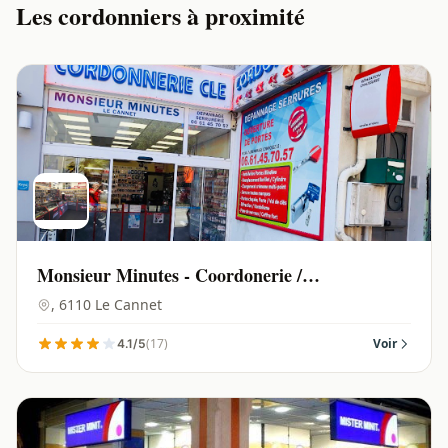
Les cordonniers à proximité
Monsieur Minutes - Coordonerie /
Reproduction Clés | Le Cannet - 06110
, 6110 Le Cannet
(17)
Voir
4.1/5