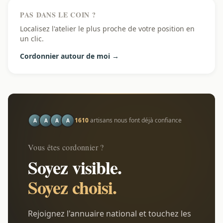
PAS DANS LE COIN ?
Localisez l'atelier le plus proche de votre position en
un clic.
Cordonnier autour de moi →
1610
artisans nous font déjà confiance
A
A
A
A
Vous êtes cordonnier ?
Soyez visible.
Soyez choisi.
Rejoignez l'annuaire national et touchez les