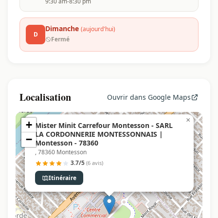
9:30 am-8:30 pm
Dimanche
(aujourd'hui)
D
Fermé
Localisation
Ouvrir dans Google Maps
×
+
Mister Minit Carrefour Montesson - SARL
LA CORDONNERIE MONTESSONNAIS |
−
Montesson - 78360
, 78360 Montesson
3.7/5
(6 avis)
Itinéraire