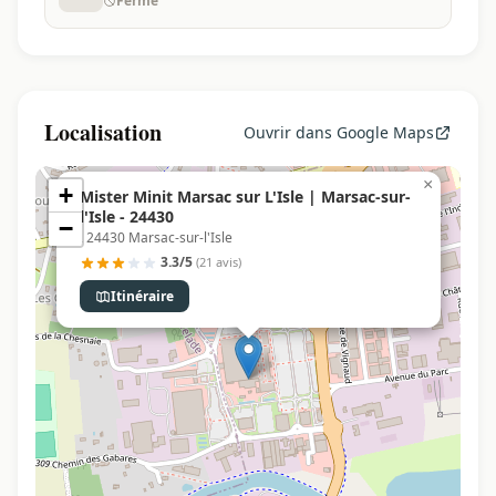
Fermé
Localisation
Ouvrir dans Google Maps
×
+
Mister Minit Marsac sur L'Isle | Marsac-sur-
l'Isle - 24430
−
, 24430 Marsac-sur-l'Isle
3.3/5
(21 avis)
Itinéraire