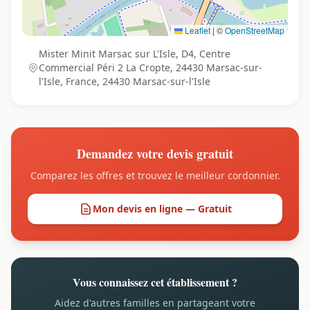
Leaflet
|
©
OpenStreetMap
Mister Minit Marsac sur L'Isle, D4, Centre
Commercial Péri 2 La Cropte, 24430 Marsac-sur-
l'Isle, France, 24430 Marsac-sur-l'Isle
Demandez votre devis gratuit
Comparez les offres et trouvez le meilleur cordonnier.
Mon devis en ligne — Gratuit
Vous connaissez cet établissement ?
Aidez d'autres familles en partageant votre