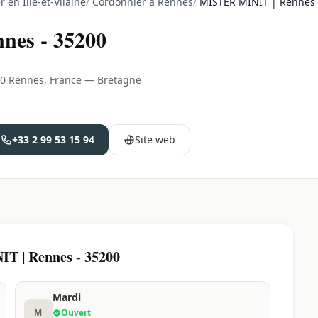
 en Ille-et-Vilaine
/
Cordonnier à Rennes
/
MISTER MINIT | Rennes 
es - 35200
00 Rennes, France — Bretagne
+33 2 99 53 15 94
Site web
T | Rennes - 35200
Mardi
M
Ouvert