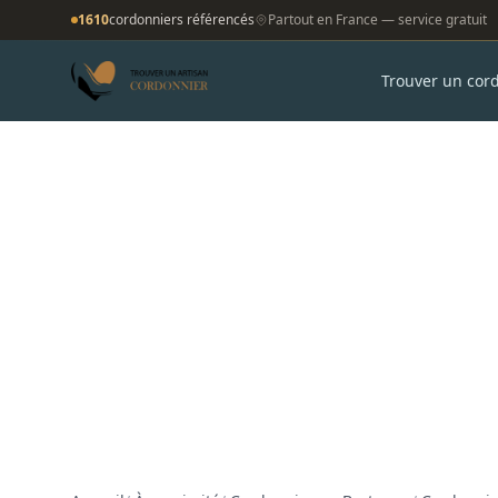
1610
cordonniers référencés
Partout en France — service gratuit
Trouver un cor