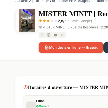
Accueil
/
À proximité
/
Cordonnier en Bretagne
/
Cordonnier
MISTER MINIT | Renn
(63 avis Google)
2,8/5
MISTER MINIT, 5 Rue du Bosphore, 352
Mon devis en ligne — Gratuit
Horaires d'ouverture — MISTER MINI
Lundi
L
Ouvert