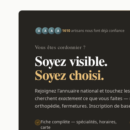
1610
artisans nous font déjà confiance
A
A
A
A
Vous êtes cordonnier ?
Soyez visible.
Soyez choisi.
Rejoignez l'annuaire national et touchez les
cherchent
exactement
ce que vous faites — 
orthopédie, fermetures. Inscription de bas
Fiche complète — spécialités, horaires,
carte