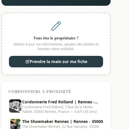
Vous êtes le propriétaire ?
Mettez à jour vos informations, ajoutez des photos et
boostez votre visibilité.
Prendre la main sur ma fiche
CORDONNIERS À PROXIMITÉ
Cordonnerie Fred Rolland | Rennes -
Cordonnerie Fred Rolland, 7 Rue de la Motte
35000
Fablet, 35000 Rennes, France — 4.6/5 (39 avis)
The Shoemaker Rennes | Rennes - 35000
The Shoemaker Rennes, 22 Rue Vasselot, 35000