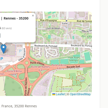
×
| Rennes - 35200
5
(63 avis)
Leaflet
|
©
OpenStreetMap
 France, 35200 Rennes