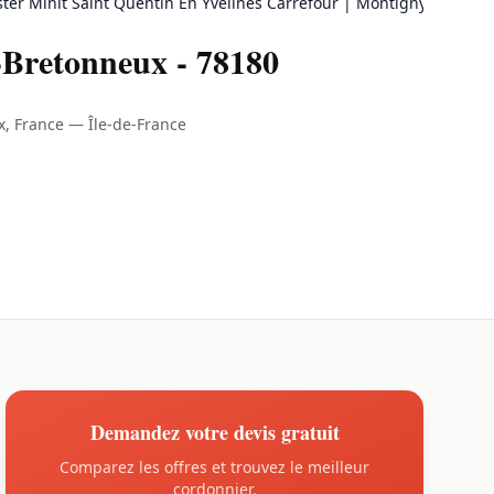
ter Minit Saint Quentin En Yvelines Carrefour | Montigny-le-Bret
-Bretonneux - 78180
x, France — Île-de-France
Demandez votre devis gratuit
Comparez les offres et trouvez le meilleur
cordonnier.