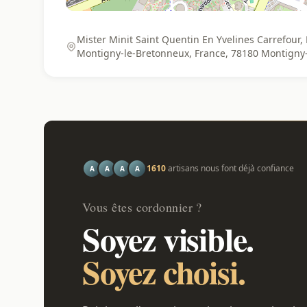
Mister Minit Saint Quentin En Yvelines Carrefour
Montigny-le-Bretonneux, France, 78180 Montigny
1610
artisans nous font déjà confiance
A
A
A
A
Vous êtes cordonnier ?
Soyez visible.
Soyez choisi.