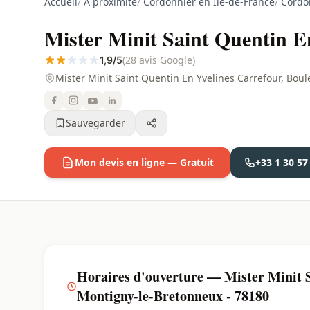
Accueil
/
À proximité
/
Cordonnier en Ile-de-France
/
Cordon
Mister Minit Saint Quentin E
(28 avis Google)
1,9/5
Mister Minit Saint Quentin En Yvelines Carrefour, Bo
Sauvegarder
Mon devis en ligne — Gratuit
+33 1 30 57
Horaires d'ouverture — Mister Minit S
Montigny-le-Bretonneux - 78180