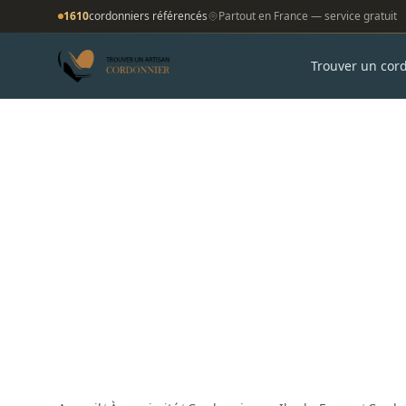
1610
cordonniers référencés
Partout en France — service gratuit
Trouver un cor