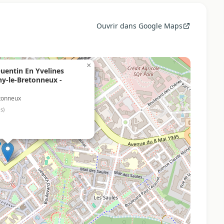
Ouvrir dans Google Maps
×
Quentin En Yvelines
ny-le-Bretonneux -
etonneux
s)