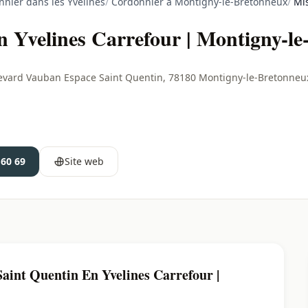
nier dans les Yvelines
/
Cordonnier à Montigny-le-Bretonneux
/
Mis
n Yvelines Carrefour | Montigny-le
ulevard Vauban Espace Saint Quentin, 78180 Montigny-le-Bretonneu
 60 69
Site web
aint Quentin En Yvelines Carrefour |