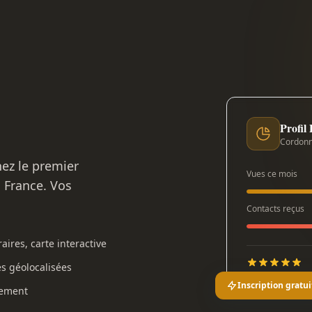
Profil
Cordonn
nez le premier
Vues ce mois
n France. Vos
Contacts reçus
aires, carte interactive
es géolocalisées
Inscription gratui
gement