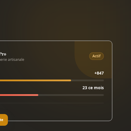
 Pro
Actif
erie artisanale
+847
23 ce mois
te