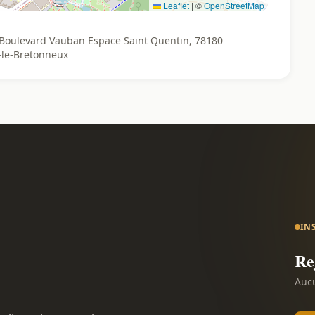
Leaflet
|
©
OpenStreetMap
, Boulevard Vauban Espace Saint Quentin, 78180
-le-Bretonneux
IN
Re
Aucu