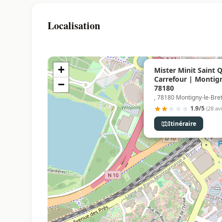
Localisation
+
Mister Minit Saint 
Carrefour | Montig
−
78180
, 78180 Montigny-le-Br
1.9/5
(28 avi
Itinéraire