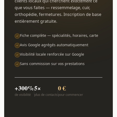
clients locaux qui cherchent
exactement
ce
que vous faites — ressemmelage, cuir,
orthopédie, fermetures. Inscription de base
entièrement gratuite.
Fiche complète — spécialités, horaires, carte
Avis Google agrégés automatiquement
Visibilité locale renforcée sur Google
Sans commission sur vos prestations
+300%
5×
0 €
de visibilité
plus de contacts
pour commencer