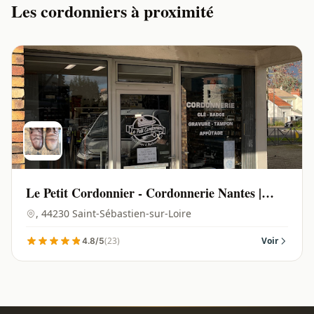
Les cordonniers à proximité
Le Petit Cordonnier - Cordonnerie Nantes |
Saint-Sébastien-sur-Loire - 44230
, 44230 Saint-Sébastien-sur-Loire
(23)
Voir
4.8/5