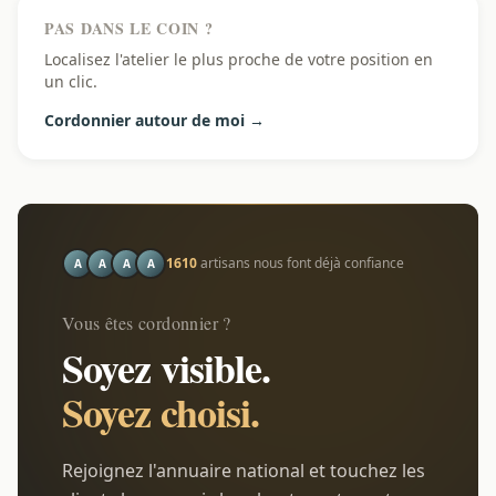
PAS DANS LE COIN ?
Localisez l'atelier le plus proche de votre position en
un clic.
Cordonnier autour de moi →
1610
artisans nous font déjà confiance
A
A
A
A
Vous êtes cordonnier ?
Soyez visible.
Soyez choisi.
Rejoignez l'annuaire national et touchez les