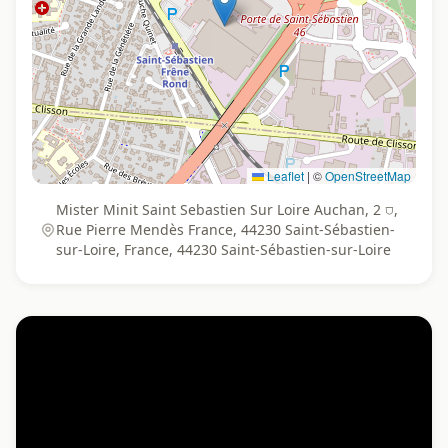
Leaflet
|
©
OpenStreetMap
Mister Minit Saint Sebastien Sur Loire Auchan, 2 ⛉,
Rue Pierre Mendès France, 44230 Saint-Sébastien-
sur-Loire, France, 44230 Saint-Sébastien-sur-Loire