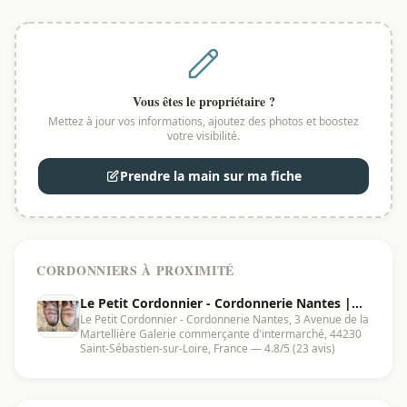
Vous êtes le propriétaire ?
Mettez à jour vos informations, ajoutez des photos et boostez
votre visibilité.
Prendre la main sur ma fiche
CORDONNIERS À PROXIMITÉ
Le Petit Cordonnier - Cordonnerie Nantes |
Le Petit Cordonnier - Cordonnerie Nantes, 3 Avenue de la
Saint-Sébastien-sur-Loire - 44230
Martellière Galerie commerçante d'intermarché, 44230
Saint-Sébastien-sur-Loire, France — 4.8/5 (23 avis)