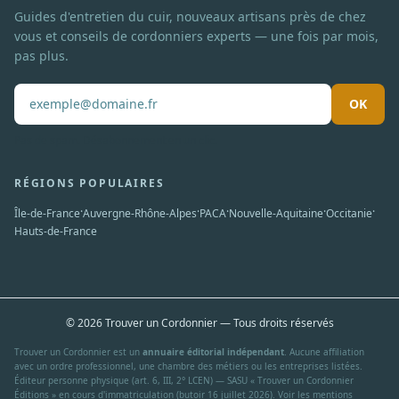
Guides d'entretien du cuir, nouveaux artisans près de chez
vous et conseils de cordonniers experts — une fois par mois,
pas plus.
OK
Pas de spam. Désabonnement en un clic.
RÉGIONS POPULAIRES
·
·
·
·
·
Île-de-France
Auvergne-Rhône-Alpes
PACA
Nouvelle-Aquitaine
Occitanie
Hauts-de-France
© 2026 Trouver un Cordonnier — Tous droits réservés
Trouver un Cordonnier est un
annuaire éditorial indépendant
. Aucune affiliation
avec un ordre professionnel, une chambre des métiers ou les entreprises listées.
Éditeur personne physique (art. 6, III, 2° LCEN) — SASU « Trouver un Cordonnier
Éditions » en cours d'immatriculation (butoir 16 juillet 2026). Voir les
mentions