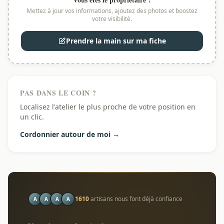
Mettez à jour vos informations, ajoutez des photos et boostez
votre visibilité.
Prendre la main sur ma fiche
PAS DANS LE COIN ?
Localisez l'atelier le plus proche de votre position en
un clic.
Cordonnier autour de moi →
1610
artisans nous font déjà confiance
A
A
A
A