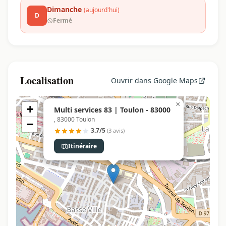
Dimanche
(aujourd'hui)
D
Fermé
Localisation
Ouvrir dans Google Maps
×
+
Multi services 83 | Toulon - 83000
, 83000 Toulon
−
3.7/5
(3 avis)
Itinéraire