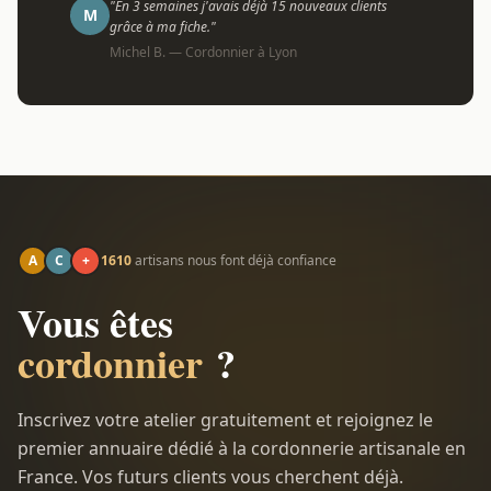
"En 3 semaines j'avais déjà 15 nouveaux clients
M
grâce à ma fiche."
Michel B. — Cordonnier à Lyon
A
C
+
1610
artisans nous font déjà confiance
Vous êtes
cordonnier
?
Inscrivez votre atelier gratuitement et rejoignez le
premier annuaire dédié à la cordonnerie artisanale en
France. Vos futurs clients vous cherchent déjà.